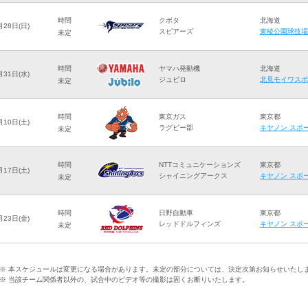
時間
クボタ
北海道
月28日(日)
スピアーズ
東稜公園球技場
未定
時間
ヤマハ発動機
北海道
月31日(水)
ジュビロ
北見モイワスポ
未定
時間
東京ガス
東京都
月10日(土)
ラグビー部
キヤノン スポ
未定
時間
NTTコミュニケーションズ
東京都
月17日(土)
シャイニングアークス
キヤノン スポ
未定
時間
日野自動車
東京都
月23日(金)
レッドドルフィンズ
キヤノン スポ
未定
※ 本スケジュールは変更になる場合があります。未定の部分については、決定次第お知らせいたし
※ 当該チーム関係者以外の、試合中のビデオ等の撮影は固くお断りいたします。