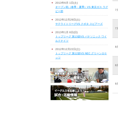
2013年6月 1日(土)
オープン戦（春季・夏季）VS 東京ガス ラグ
7
ビー部
2012年12月29日(土)
サテライトリーグVS クボタ スピアーズ
7
2013年1月 6日(日)
トップリーグ 第13節VS パナソニック ワイ
ルドナイツ
8
2012年12月22日(土)
トップリーグ 第12節VS NEC グリーンロケ
ッツ
8
8