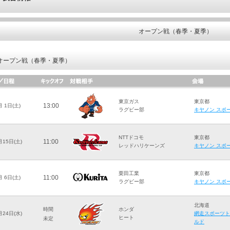
オープン戦（春季・夏季）
オープン戦（春季・夏季）
東京ガス
東京都
13:00
月 1日(土)
ラグビー部
キヤノン スポ
NTTドコモ
東京都
11:00
月15日(土)
レッドハリケーンズ
キヤノン スポ
栗田工業
東京都
11:00
月 6日(土)
ラグビー部
キヤノン スポ
北海道
時間
ホンダ
月24日(水)
網走スポーツト
ヒート
未定
ルド