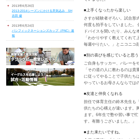
2013年6月26日
■上手くなったから楽しい
2013-2014シーズンにかける意気込み SH
吉田 健
さすが経験者ぞろい。試合形
何度も拍手をしていました。
2013年6月24日
パシフィックネーションズカップ（PNC）速
ドバイスを聞いたり、みんな
報
「わかりやすく教えてくれて
毎週やりたい。」とニコニコ
■別の喜びを感じていると思う
ご自身もサッカー、バレーを
「その道の人に教わるのは貴
に従ってやることで子供たち
やっているお母さんならでは
■友達と仲良くなれる
担任で体育主任の鈴木先生も
供たちの心構えが違います。
ます。6年生で塾や習い事で
す。有難うございました。」
■また来たいですね。