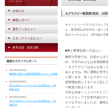
お知らせ
タグラグビー教室第3回目、大田
練習レポート
キヤノン イーグルスのスタッフ
選手インタビュー
ム、第3回目は6月25日（金）
名がコーチとなり、6年2組の児
スタッフインタビュー
教育支援・普及活動
■夢と希望を持ってほしい
梅田小学校では、以前からタ
め、今日のみんなは全員経験
「タグラグビーはみんな知っ
2013年6月28日
ありますね。特に運動が苦手
橋野皓介選手と原田季郎選手のセブンズ情報
と思います。色々なスポーツ
2013年6月28日
授業開始前にイキイキと話し
2013-2014シーズンにかける意気込み SH
ー教室が始まります。
髙城 良太
今回も永友ヘッドコーチと二
ールドカップで日本代表がデ
2013年6月28日
2013-2014シーズンにかける意気込み SH
そうな子もいましたが、練習
福居 武
ていました。