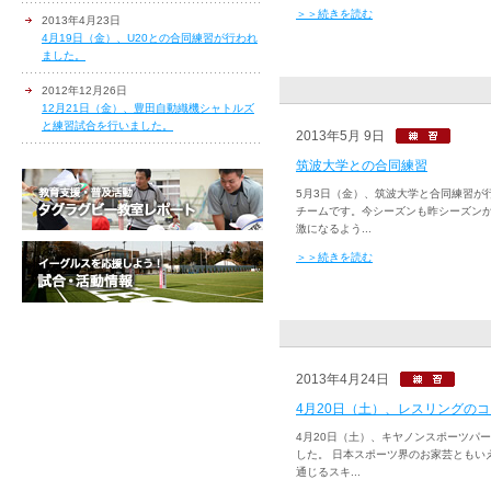
＞＞続きを読む
2013年4月23日
4月19日（金）、U20との合同練習が行われ
ました。
2012年12月26日
12月21日（金）、豊田自動織機シャトルズ
と練習試合を行いました。
2013年5月 9日
筑波大学との合同練習
5月3日（金）、筑波大学と合同練習が
チームです。今シーズンも昨シーズン
激になるよう...
＞＞続きを読む
2013年4月24日
4月20日（土）、レスリングの
4月20日（土）、キヤノンスポーツパ
した。 日本スポーツ界のお家芸ともい
通じるスキ...