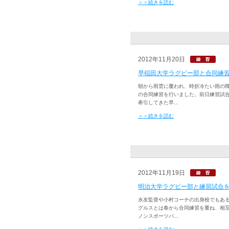
＞＞続きを読む
2012年11月20日
早稲田大学ラグビー部と合同練
朝から雨雲に覆われ、時折冷たい雨の
の合同練習を行いました。前日練習試
牽引してきた早...
＞＞続きを読む
2012年11月19日
明治大学ラグビー部と練習試合
永友監督や小村コーチの出身校でもあ
グルスとは春から合同練習を重ね、相
ノンスポーツパ...