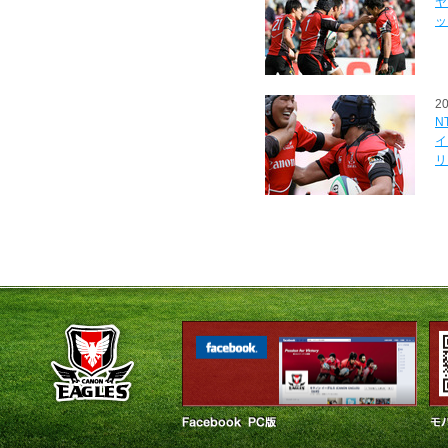
ヤ
ッ
2
N
イ
リ