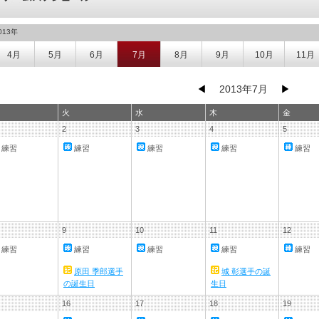
013年
4月
5月
6月
7月
8月
9月
10月
11月
◀
2013年7月
▶
火
水
木
金
2
3
4
5
練習
練習
練習
練習
練習
9
10
11
12
練習
練習
練習
練習
練習
原田 季郎選手
城 彰選手の誕
の誕生日
生日
16
17
18
19