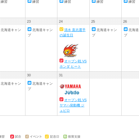
練習
練習
練習
練習
練習
23
24
25
26
北海道キャン
北海道キャン
清水 直志選手
北海道キャン
北海道
プ
の誕生日
プ
プ
オープン戦 VS
ホンダ ヒート
30
31
北海道キャン
北海道キャン
プ
オープン戦 VS
ヤマハ発動機 ジ
ュビロ