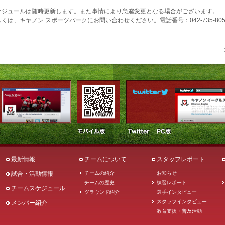
ケジュールは随時更新します。また事情により急遽変更となる場合がございます。
くは、キヤノン スポーツパークにお問い合わせください。電話番号：042-735-805
最新情報
チームについて
スタッフレポート
試合・活動情報
チームの紹介
お知らせ
チームの歴史
練習レポート
チームスケジュール
グラウンド紹介
選手インタビュー
スタッフインタビュー
メンバー紹介
教育支援・普及活動