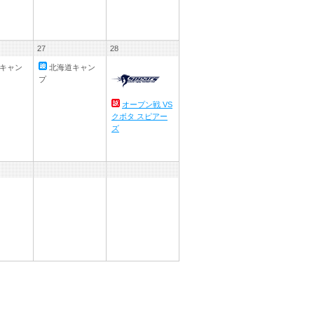
27
28
キャン
北海道キャン
プ
オープン戦 VS
クボタ スピアー
ズ