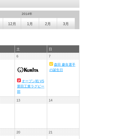
2014年
12月
1月
2月
3月
土
日
6
7
森田 慶良選手
の誕生日
オープン戦 VS
栗田工業ラグビー
部
13
14
20
21