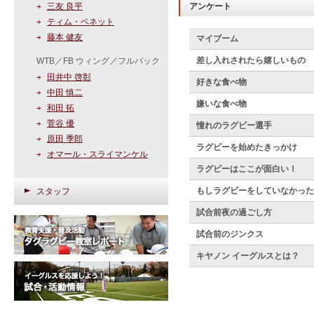
三友 良平
アンケート
ティム・ベネット
藤本 健友
マイブーム
差し入れされたら嬉しいもの
WTB／FB ウィング／フルバック
田井中 啓彰
好きな食べ物
中田 慎二
嫌いな食べ物
和田 拓
菅谷 優
憧れのラグビー選手
原田 季郎
ラグビーを始めたきっかけ
オマール・スライマンケル
ラグビーはここが面白い！
もしラグビーをしていなかった
スタッフ
試合前夜の過ごし方
試合前のジンクス
キヤノン イーグルスとは？