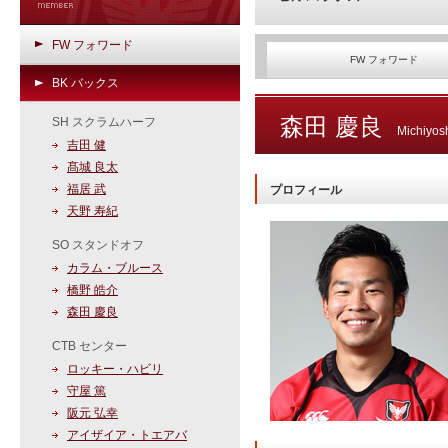
FW フォワード
FW フォワード
BK バックス
森田 慶良
SH スクラムハーフ
Michiyosh
吉田 健
髙城 良太
福居 武
プロフィール
天野 寿紀
SO スタンドオフ
カラム・ブルース
橋野 皓介
森田 慶良
CTB センター
ロッキー・ハビリ
守屋 篤
阪元 弘幸
アイザイア・トエアバ