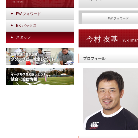
FW フォワード
FW フォワード
BK バックス
今村 友基
スタッフ
Yuki Ima
プロフィール