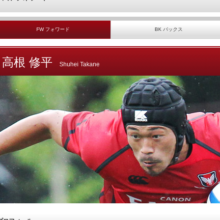
FW フォワード
BK バックス
高根 修平
Shuhei Takane