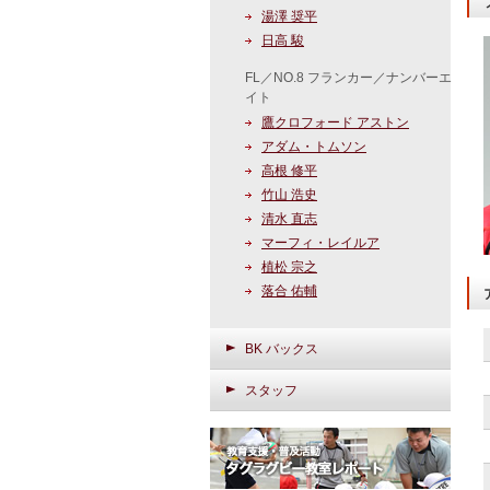
湯澤 奨平
日高 駿
FL／NO.8 フランカー／ナンバーエ
イト
鷹クロフォード アストン
アダム・トムソン
高根 修平
竹山 浩史
清水 直志
マーフィ・レイルア
植松 宗之
落合 佑輔
BK バックス
スタッフ