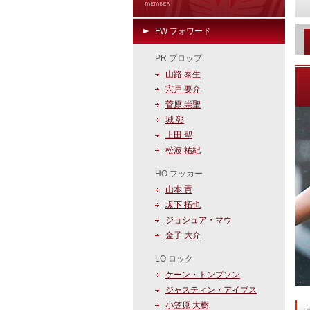
FW フォワード
PR プロップ
山路 泰生
宍戸 要介
菅原 崇聖
城 彰
上田 聖
松波 祐紀
HO フッカー
山本 貢
坂下 拓也
ジョシュア・マウ
金子 大介
LO ロック
ケーン・トンプソン
ジャスティン・アイブス
小笠原 大樹