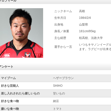
プロフィール
ニックネーム
高根
生年月日
1984/2/4
出身地
山梨県
身長／体重
181cm/95kg
主な経歴
桂高校、法政大学
いつもキヤノンイーグ
選手から一言
ます。ラグビーが出来
アンケート
マイブーム
ヘザーブラウン
好きな芸能人
SHIHO
差し入れされたら嬉しいもの
甘いもの
好きな食べ物
納豆
嫌いな食べ物
トマト