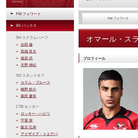
FW フォワード
FW フォワード
BK バックス
オマール・ス
SH スクラムハーフ
吉田 健
髙城 良太
福居 武
プロフィール
天野 寿紀
SO スタンドオフ
カラム・ブルース
橋野 皓介
森田 慶良
CTB センター
ロッキー・ハビリ
守屋 篤
阪元 弘幸
アイザイア・トエアバ