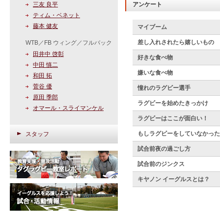
三友 良平
アンケート
ティム・ベネット
藤本 健友
マイブーム
差し入れされたら嬉しいもの
WTB／FB ウィング／フルバック
田井中 啓彰
好きな食べ物
中田 慎二
嫌いな食べ物
和田 拓
菅谷 優
憧れのラグビー選手
原田 季郎
ラグビーを始めたきっかけ
オマール・スライマンケル
ラグビーはここが面白い！
もしラグビーをしていなかった
スタッフ
試合前夜の過ごし方
試合前のジンクス
キヤノン イーグルスとは？