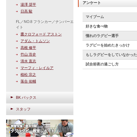
アンケート
湯澤 奨平
日高 駿
マイブーム
FL／NO.8 フランカー／ナンバーエ
好きな食べ物
イト
鷹クロフォード アストン
憧れのラグビー選手
アダム・トムソン
ラグビーを始めたきっかけ
高根 修平
竹山 浩史
もしラグビーをしていなかった
清水 直志
試合前夜の過ごし方
マーフィ・レイルア
植松 宗之
落合 佑輔
BK バックス
スタッフ