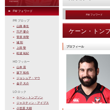
FW フォワード
FW フォワード
PR プロップ
山路 泰生
ケーン・トン
宍戸 要介
菅原 崇聖
城 彰
プロフィール
上田 聖
松波 祐紀
HO フッカー
山本 貢
坂下 拓也
ジョシュア・マウ
金子 大介
LO ロック
ケーン・トンプソン
ジャスティン・アイブス
小笠原 大樹