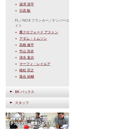
湯澤 奨平
日高 駿
FL／NO.8 フランカー／ナンバーエ
イト
鷹クロフォード アストン
アダム・トムソン
高根 修平
竹山 浩史
清水 直志
マーフィ・レイルア
植松 宗之
落合 佑輔
BK バックス
スタッフ