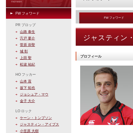
FW フォワード
FW フォワード
PR プロップ
山路 泰生
ジャスティン
宍戸 要介
菅原 崇聖
城 彰
プロフィール
上田 聖
松波 祐紀
HO フッカー
山本 貢
坂下 拓也
ジョシュア・マウ
金子 大介
LO ロック
ケーン・トンプソン
ジャスティン・アイブス
小笠原 大樹