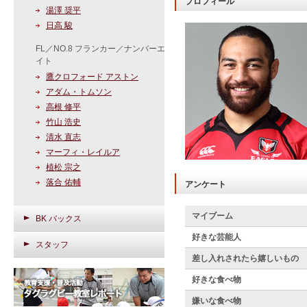
プロフィール
湯澤 奨平
日高 駿
FL／NO.8 フランカー／ナンバーエ
イト
鷹クロフォード アストン
アダム・トムソン
高根 修平
竹山 浩史
清水 直志
マーフィ・レイルア
植松 宗之
落合 佑輔
アンケート
マイブーム
BK バックス
好きな芸能人
スタッフ
差し入れされたら嬉しいもの
好きな食べ物
嫌いな食べ物