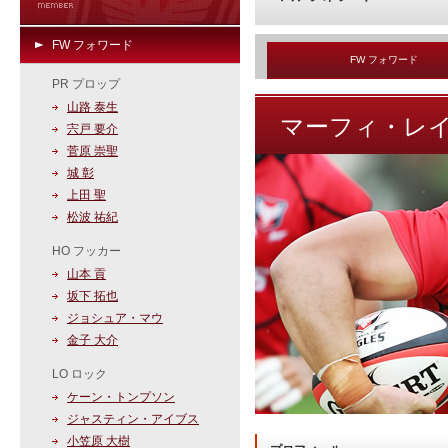
FW フォワード
FW フォワード
PR プロップ
山路 泰生
マーフィ・レ
宍戸 要介
菅原 崇聖
城 彰
上田 聖
松波 祐紀
HO フッカー
山本 貢
坂下 拓也
ジョシュア・マウ
金子 大介
LO ロック
ケーン・トンプソン
ジャスティン・アイブス
小笠原 大樹