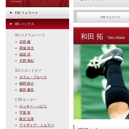
FW フォワード
FW フォワード
BK バックス
和田 拓
SH スクラムハーフ
Taku Wada
吉田 健
髙城 良太
福居 武
天野 寿紀
SO スタンドオフ
カラム・ブルース
橋野 皓介
森田 慶良
CTB センター
ロッキー・ハビリ
守屋 篤
阪元 弘幸
アイザイア・トエアバ