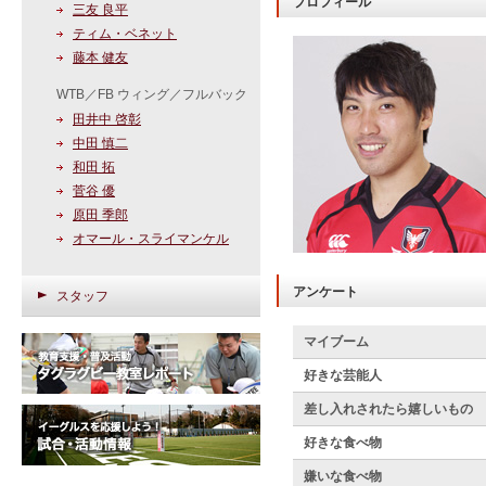
プロフィール
三友 良平
ティム・ベネット
藤本 健友
WTB／FB ウィング／フルバック
田井中 啓彰
中田 慎二
和田 拓
菅谷 優
原田 季郎
オマール・スライマンケル
アンケート
スタッフ
マイブーム
好きな芸能人
差し入れされたら嬉しいもの
好きな食べ物
嫌いな食べ物