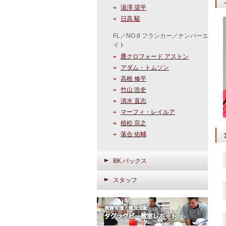
湯澤 奨平
日高 駿
FL／NO.8 フランカー／ナンバーエ
イト
鷹クロフォード アストン
アダム・トムソン
高根 修平
竹山 浩史
清水 直志
マーフィ・レイルア
植松 宗之
落合 佑輔
BK バックス
スタッフ