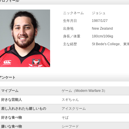
プロフィール
ニックネーム
ジョシュ
生年月日
1987/1/27
出身地
New Zealand
身長／体重
180cm/106kg
主な経歴
St Bede's College、
アンケート
マイブーム
ゲーム（Modern Warfare 3）
好きな芸能人
スギちゃん
差し入れされたら嬉しいもの
アイスクリーム
好きな食べ物
そば
嫌いな食べ物
シーフード