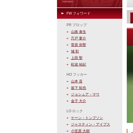
FW フォワード
PR プロップ
山路 泰生
宍戸 要介
菅原 崇聖
城 彰
上田 聖
松波 祐紀
HO フッカー
山本 貢
坂下 拓也
ジョシュア・マウ
金子 大介
LO ロック
ケーン・トンプソン
ジャスティン・アイブス
小笠原 大樹