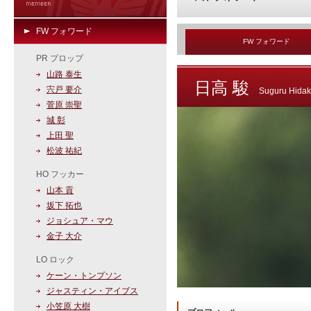
FW フォワード
FW フォワード
PR プロップ
山路 泰生
日高 駿
宍戸 要介
Suguru Hida
菅原 崇聖
城 彰
上田 聖
松波 祐紀
HO フッカー
山本 貢
坂下 拓也
ジョシュア・マウ
金子 大介
LO ロック
ケーン・トンプソン
ジャスティン・アイブス
小笠原 大樹