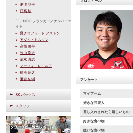
プロフィール
湯澤 奨平
日高 駿
FL／NO.8 フランカー／ナンバーエ
イト
鷹クロフォード アストン
アダム・トムソン
高根 修平
竹山 浩史
清水 直志
マーフィ・レイルア
植松 宗之
落合 佑輔
アンケート
マイブーム
BK バックス
好きな芸能人
スタッフ
差し入れされたら嬉しいもの
好きな食べ物
嫌いな食べ物