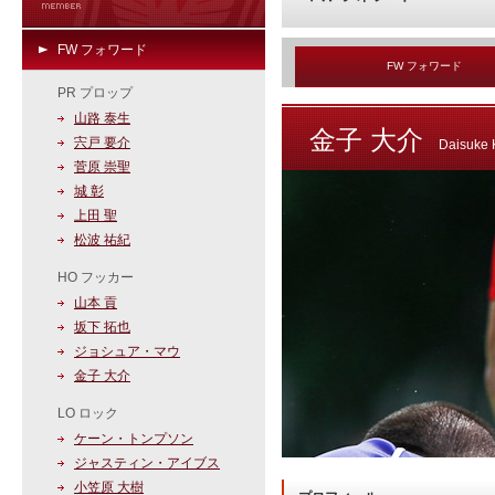
FW フォワード
FW フォワード
PR プロップ
山路 泰生
金子 大介
宍戸 要介
Daisuke
菅原 崇聖
城 彰
上田 聖
松波 祐紀
HO フッカー
山本 貢
坂下 拓也
ジョシュア・マウ
金子 大介
LO ロック
ケーン・トンプソン
ジャスティン・アイブス
小笠原 大樹