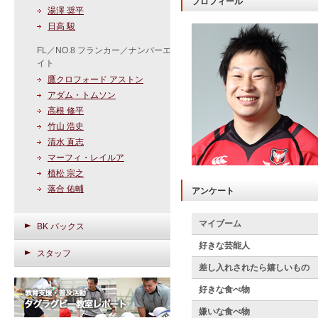
プロフィール
湯澤 奨平
日高 駿
FL／NO.8 フランカー／ナンバーエ
イト
鷹クロフォード アストン
アダム・トムソン
高根 修平
竹山 浩史
清水 直志
マーフィ・レイルア
植松 宗之
落合 佑輔
アンケート
マイブーム
BK バックス
好きな芸能人
スタッフ
差し入れされたら嬉しいもの
好きな食べ物
嫌いな食べ物