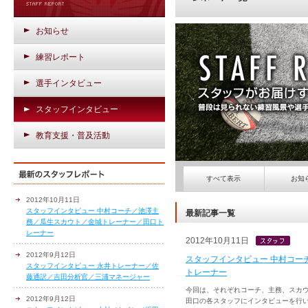
お知らせ
練習レポート
選手インタビュー
スタッフインタビュー
教育支援・普及活動
すべて表示
お知
2012年10月11日
スタッフインタビュー 中村コーチ／池澤主
最新記事一覧
務／瓜生スカウト／金城トレーナー／田口ト
レーナー
2012年10月11日
2012年9月12日
スタッフインタビュー 中村コー
スタッフインタビュー 永井トレーナー／佐
トレーナー
藤通訳／吉田分析官／三浦マネージャー
今回は、それぞれコーチ、主務、スカ
2012年9月12日
田口の各スタッフにインタビューを行いま