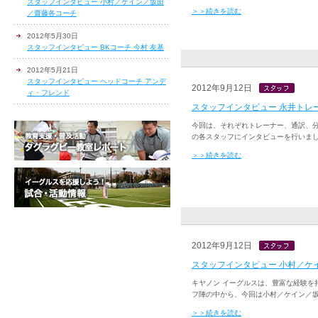
スタッフインタビュー 小村／ケイン／坂田
＞＞続きを読む
／齋藤各コーチ
2012年5月30日
スタッフインタビュー BKコーチ 今村 友基
2012年5月21日
スタッフインタビュー ヘッドコーチ アンデ
2012年9月12日
ィ・フレンド
スタッフインタビュー 永井トレ
今回は、それぞれトレーナー、通訳、
の各スタッフにインタビューを行いました。
＞＞続きを読む
2012年9月12日
スタッフインタビュー 小村／ケ
キヤノン イーグルスは、豊富な経験を
フ陣の中から、今回は小村／ケイン／坂
＞＞続きを読む