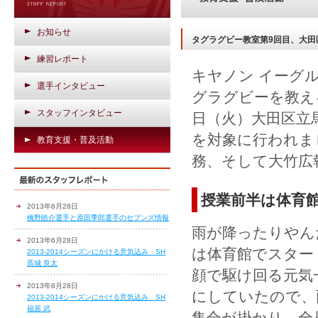
お知らせ
タグラグビー教室第9回目、大田
練習レポート
キヤノン イーグ
選手インタビュー
グラグビーを教え
スタッフインタビュー
日（火）大田区立馬
を対象に行われま
教育支援・普及活動
務、そして大竹広
授業前半は体育
2013年6月28日
橋野皓介選手と原田季郎選手のセブンズ情報
雨が降ったりやん
2013年6月28日
は体育館でスター
2013-2014シーズンにかける意気込み SH
髙城 良太
顔で駆け回る元気
2013年6月28日
にしていたので、
2013-2014シーズンにかける意気込み SH
福居 武
集合が掛かり、全