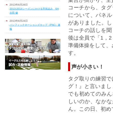
2013年6月26日
コーチから、タグ
2013-2014シーズンにかける意気込み SH
吉田 健
について、パネル
2013年6月24日
がありました。し
パシフィックネーションズカップ（PNC）速
コーチの話しを聞
報
後は全員で「1，2
準備体操をして、
す。
声が小さい！
タグ取りの練習で
グ！』と言いまし
でも初めてのみん
しいのか、なかな
ん。この日、初め