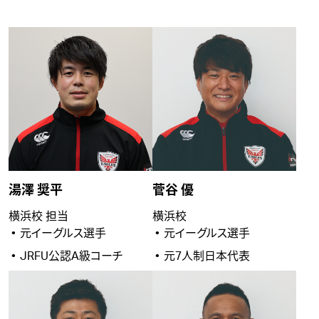
湯澤 奨平
菅谷 優
横浜校 担当
横浜校
元イーグルス選手
元イーグルス選手
JRFU公認A級コーチ
元7人制日本代表