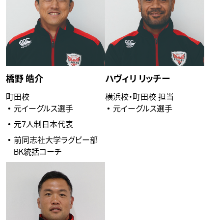
橋野 皓介
ハヴィリ リッチー
町田校
横浜校・町田校 担当
元イーグルス選手
元イーグルス選手
元7人制日本代表
前同志社大学ラグビー部
BK統括コーチ