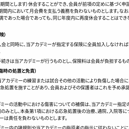
期間とします）休会することができ、会員が前項の定めに基づく申
期間内において月会費を支払う義務を負わないものとします。なお
満であった場合であっても、同じ年度内に再度休会することはでき
 険）
は入会と同時に、当アカデミーが指定する保険に全員加入しなけれ
。
の手続きは当アカデミーが行うものとし、保険料は会員が負担するもの
負傷時の処置と免責）
が当アカデミーの練習または試合その他の活動により負傷した場合に
急処置を施すことがあり、会員およびその保護者はこれを予め承
カデミーの活動中における傷害についての補償は、当アカデミー指定
のみとし、本条第1項における応急処置後の治療、通院、入院等に
ーは責任を負わないものとします。
カデミー内の諸規則や当アカデミーの指導者の指示に従わないことに