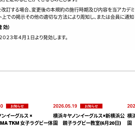
約を改訂する場合、変更後の本規約の施行時期及び内容を当アカデ
ト上での掲示その他の適切な方法により周知し、または会員に通知
発 効）
２０２３年４月１日より発効します。
10
2026.05.19
202
お知らせ
お知らせ
ンイーグルス ×
横浜キヤノンイーグルス×新横浜公
横
AMA TKM 女子ラグビー体
園 親子ラグビー教室(6月20日)
園