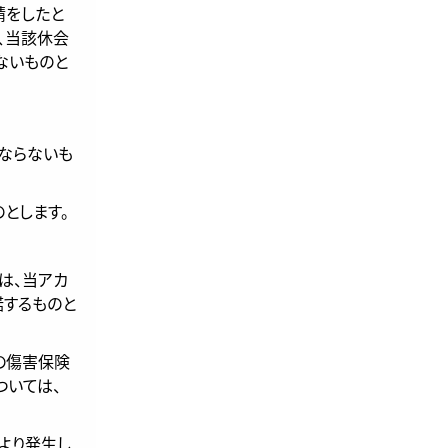
請をしたと
、当該休会
ないものと
ばならないも
とします。
は、当アカ
諾するものと
の傷害保険
ついては、
より発生し