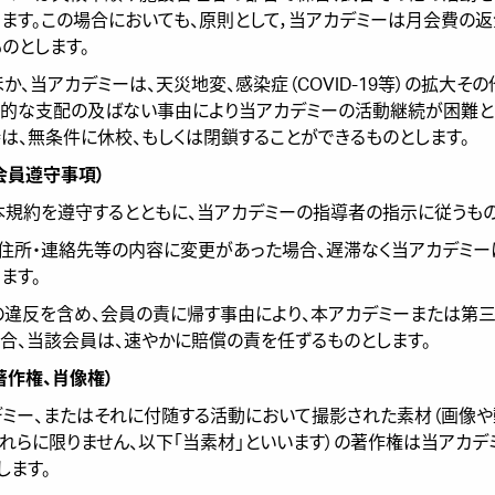
ます。この場合においても、原則として，当アカデミーは月会費の
のとします。
のほか、当アカデミーは、天災地変、感染症（COVID-19等）の拡大そ
理的な支配の及ばない事由により当アカデミーの活動継続が困難と
は、無条件に休校、もしくは閉鎖することができるものとします。
（会員遵守事項）
は本規約を遵守するとともに、当アカデミーの指導者の指示に従うもの
は、住所・連絡先等の内容に変更があった場合、遅滞なく当アカデミ
ます。
約の違反を含め、会員の責に帰す事由により、本アカデミーまたは第
合、当該会員は、速やかに賠償の責を任ずるものとします。
（著作権、肖像権）
カデミー、またはそれに付随する活動において撮影された素材（画像
れらに限りません、以下「当素材」といいます）の著作権は当アカデ
します。