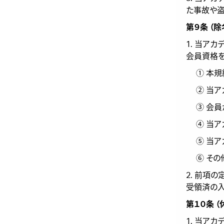
た事故や盗
第９条 （
1. 当ア
会員資格を
① 本
② 当
③ 会
④ 当
⑤ 当
⑥ そ
2. 前項
受領済の入
第１０条 （
1. 当ア