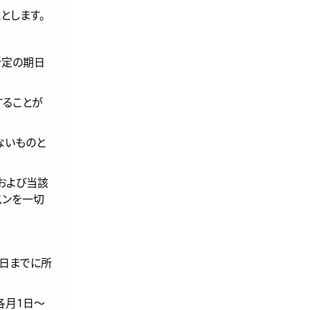
とします。
所定の期日
することが
ないものと
および当該
スンを一切
0日までに所
各月1日～