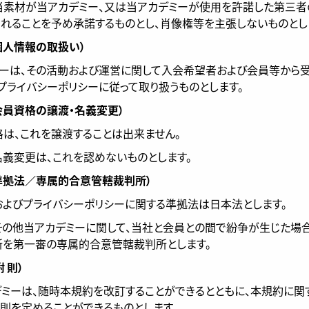
は当素材が当アカデミー、又は当アカデミーが使用を許諾した第三
れることを予め承諾するものとし、肖像権等を主張しないものとし
個人情報の取扱い）
ーは、その活動および運営に関して入会希望者および会員等から
プライバシーポリシー
に従って取り扱うものとします。
会員資格の譲渡・名義変更）
資格は、これを譲渡することは出来ません。
の名義変更は、これを認めないものとします。
準拠法／専属的合意管轄裁判所）
約およびプライバシーポリシーに関する準拠法は日本法とします。
約その他当アカデミーに関して、当社と会員との間で紛争が生じた場
所を第一審の専属的合意管轄裁判所とします。
附 則）
カデミーは、随時本規約を改訂することができるとともに、本規約に関
則を定めることができるものとします。