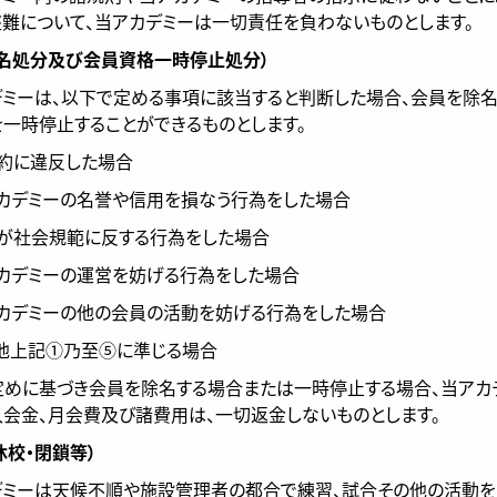
難について、当アカデミーは一切責任を負わないものとします。
除名処分及び会員資格一時停止処分）
カデミーは、以下で定める事項に該当すると判断した場合、会員を除名
一時停止することができるものとします。
規約に違反した場合
アカデミーの名誉や信用を損なう行為をした場合
員が社会規範に反する行為をした場合
アカデミーの運営を妨げる行為をした場合
アカデミーの他の会員の活動を妨げる行為をした場合
の他上記①乃至⑤に準じる場合
の定めに基づき会員を除名する場合または一時停止する場合、当アカ
会金、月会費及び諸費用は、一切返金しないものとします。
休校・閉鎖等）
カデミーは天候不順や施設管理者の都合で練習、試合その他の活動