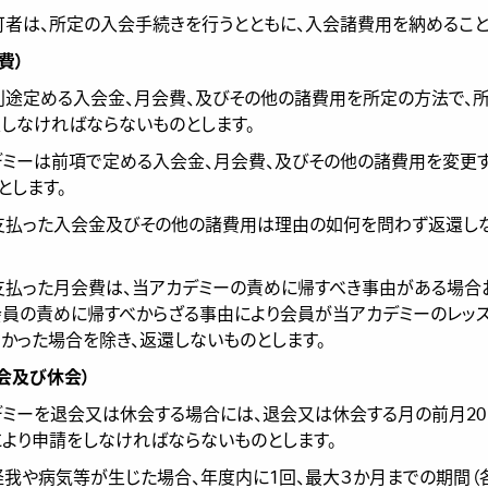
許可者は、所定の入会手続きを行うとともに、入会諸費用を納めること
 費）
は別途定める入会金、月会費、及びその他の諸費用を所定の方法で、
しなければならないものとします。
カデミーは前項で定める入会金、月会費、及びその他の諸費用を変更
とします。
が支払った入会金及びその他の諸費用は理由の如何を問わず返還し
が支払った月会費は、当アカデミーの責めに帰すべき事由がある場合
員の責めに帰すべからざる事由により会員が当アカデミーのレッ
かった場合を除き、返還しないものとします。
退会及び休会）
カデミーを退会又は休会する場合には、退会又は休会する月の前月2
より申請をしなければならないものとします。
に怪我や病気等が生じた場合、年度内に1回、最大３か月までの期間（