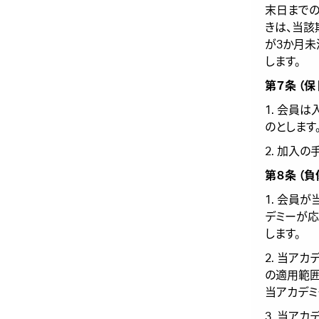
末日までの
きは、当該
が3か月未
します。
第７条 （保
1. 会員
のとします
2. 加入
第８条 （
1. 会員
デミーが応
します。
2. 当ア
の適用範囲
当アカデミ
3. 当ア