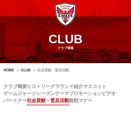
CLUB
クラブ情報
HOME
CLUB
社会貢献・普及活動
クラブ概要
ヒストリー
グラウンド紹介
マスコット
ゲームジャージ
シーズンテーマ
プロモーションビデオ
パートナー
社会貢献・普及活動
観戦マナー