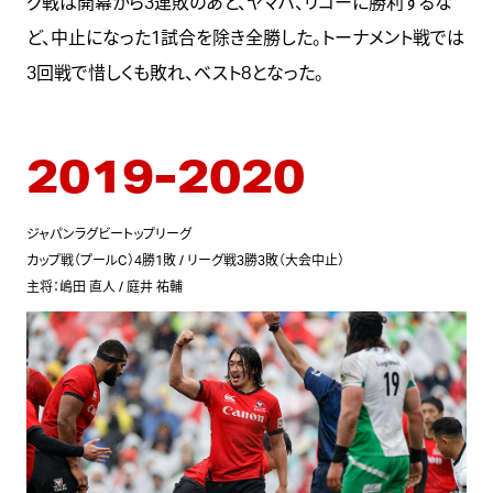
グ戦は開幕から3連敗のあと、ヤマハ、リコーに勝利するな
ど、中止になった1試合を除き全勝した。トーナメント戦では
3回戦で惜しくも敗れ、ベスト8となった。
2019-2020
ジャパンラグビートップリーグ
カップ戦（プールC）4勝1敗 / リーグ戦3勝3敗（大会中止）
主将：嶋田 直人 / 庭井 祐輔