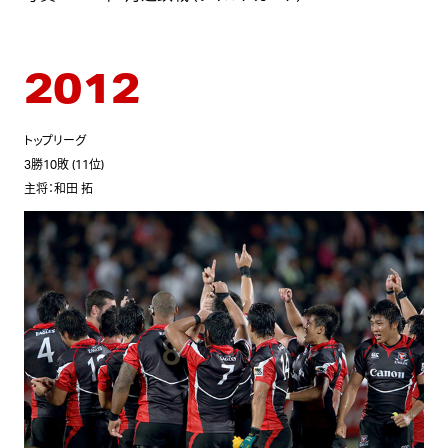
2012
トップリーグ
3勝10敗 (11位)
主将：和田 拓