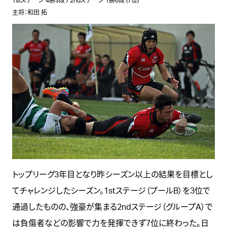
1stステージ 4勝3敗 / 2ndステージ 1勝6敗 (7位)
主将：和田 拓
トップリーグ3年目となり昨シーズン以上の結果を目標とし
てチャレンジしたシーズン。1stステージ（プールB）を3位で
通過したものの、強豪が集まる2ndステージ（グループA）で
は負傷者などの影響で力を発揮できず7位に終わった。日