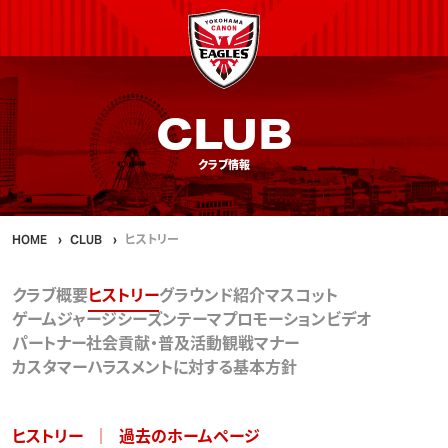
CLUB
クラブ情報
HOME
CLUB
ヒストリー
クラブ概要
ヒストリー
グラウンド紹介
マスコット
ゲームジャージ
シーズンテーマ
プロモーションビデオ
パートナー
社会貢献・普及活動
観戦マナー
カスタマーハラスメントに対する基本方針
ヒストリー
過去のホームページ