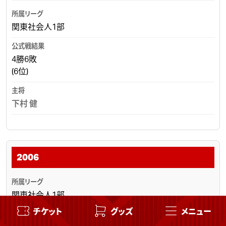
関東社会人1部
4勝6敗
(6位)
下村 健
2006
関東社会人1部
チケット
グッズ
メニュー