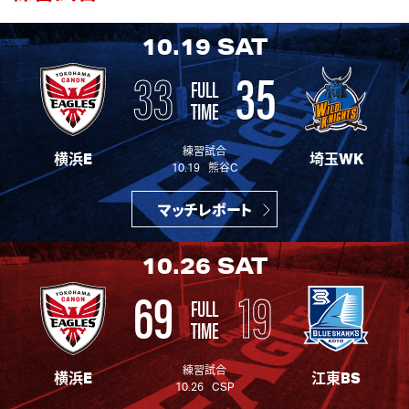
10.19
SAT
33
35
FULL
TIME
練習試合
横浜E
埼玉WK
10.19 熊谷C
マッチレポート
10.26
SAT
69
19
FULL
TIME
練習試合
横浜E
江東BS
10.26 CSP