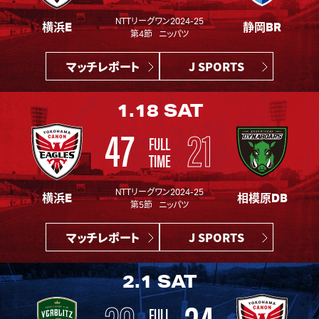
NTTリーグワン2024-25
横浜E
静岡BR
第4節 ニッパツ
マッチレポート
J SPORTS
1.18
SAT
47
21
FULL
TIME
NTTリーグワン2024-25
横浜E
相模原DB
第5節 ニッパツ
マッチレポート
J SPORTS
2.1
SAT
20
24
FULL