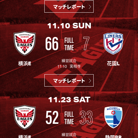
マッチレポート
11.10
SUN
66
7
FULL
TIME
練習試合
横浜E
花園L
11.10 実相寺
マッチレポート
11.23
SAT
52
33
FULL
TIME
練習試合
横浜E
静岡BR