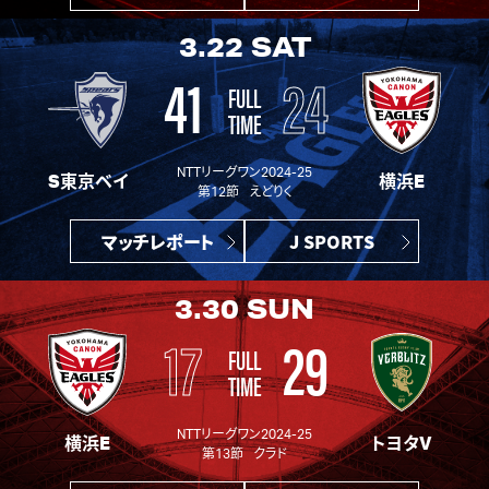
3.22
SAT
41
24
FULL
TIME
NTTリーグワン2024-25
S東京ベイ
横浜E
第12節 えどりく
マッチレポート
J SPORTS
3.30
SUN
17
29
FULL
TIME
NTTリーグワン2024-25
横浜E
トヨタV
第13節 クラド