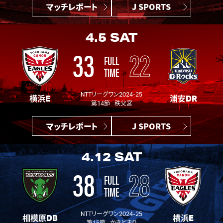
マッチレポート
J SPORTS
4.5
SAT
33
22
FULL
TIME
NTTリーグワン2024-25
横浜E
浦安DR
第14節 秩父宮
マッチレポート
J SPORTS
4.12
SAT
38
28
FULL
TIME
NTTリーグワン2024-25
相模原DB
横浜E