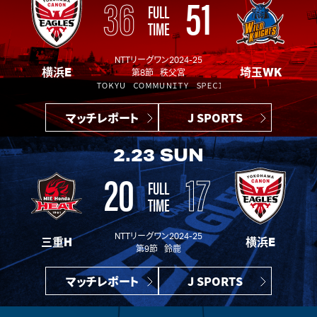
36
51
FULL
TIME
NTTリーグワン2024-25
横浜E
埼玉WK
第8節 秩父宮
ＴＯＫＹＵ ＣＯＭＭＵＮＩＴＹ ＳＰＥＣＩＡＬ ＭＡＴＣＨ
マッチレポート
J SPORTS
2.23
SUN
20
17
FULL
TIME
NTTリーグワン2024-25
三重H
横浜E
第9節 鈴鹿
マッチレポート
J SPORTS