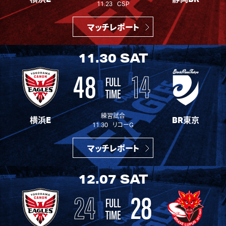
11.23 CSP
マッチレポート
11.30
SAT
48
14
FULL
TIME
練習試合
横浜E
BR東京
11.30 リコーG
マッチレポート
12.07
SAT
24
28
FULL
TIME