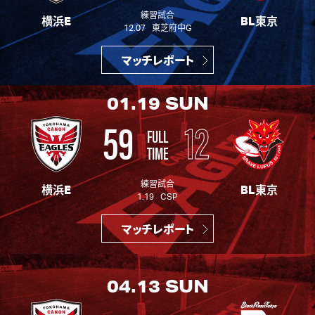
練習試合
横浜E
BL東京
12.07 東芝府中G
マッチレポート
01.19
SUN
59
12
FULL
TIME
練習試合
横浜E
BL東京
1.19 CSP
マッチレポート
04.13
SUN