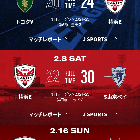
TIME
NTTリーグワン2024-25
トヨタV
横浜E
第6節 豊田ス
マッチレポート
J SPORTS
2.8
SAT
22
30
FULL
TIME
NTTリーグワン2024-25
横浜E
S東京ベイ
第7節 ニッパツ
マッチレポート
J SPORTS
2.16
SUN