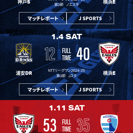
神戸S
横浜E
第2節 ノエスタ
マッチレポート
J SPORTS
1.4
SAT
12
40
FULL
TIME
NTTリーグワン2024-25
浦安DR
横浜E
第3節 Jスタ
マッチレポート
J SPORTS
1.11
SAT
53
35
FULL
TIME