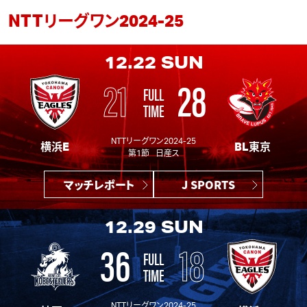
NTTリーグワン2024-25
12.22
SUN
21
28
FULL
TIME
NTTリーグワン2024-25
横浜E
BL東京
第1節 日産ス
マッチレポート
J SPORTS
12.29
SUN
36
18
FULL
TIME
NTTリーグワン2024-25