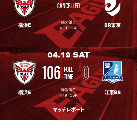
CANCELLED
練習試合
横浜E
BR東京
4.13 CSP
04.19
SAT
106
0
FULL
TIME
練習試合
横浜E
江東BS
4.19 CSP
マッチレポート