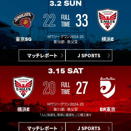
3.2
SUN
22
33
FULL
TIME
NTTリーグワン2024-25
東京SG
横浜E
第10節 秩父宮
マッチレポート
J SPORTS
3.15
SAT
20
27
FULL
TIME
NTTリーグワン2024-25
横浜E
BR東京
第11節 秩父宮
「人に快適を。地球に最適を。」三機工業マッチデー
マッチレポート
J SPORTS