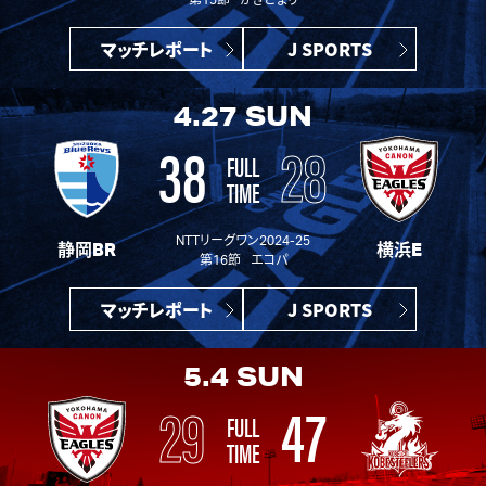
第15節 かきどまり
マッチレポート
J SPORTS
4.27
SUN
38
28
FULL
TIME
NTTリーグワン2024-25
静岡BR
横浜E
第16節 エコパ
マッチレポート
J SPORTS
5.4
SUN
29
47
FULL
TIME