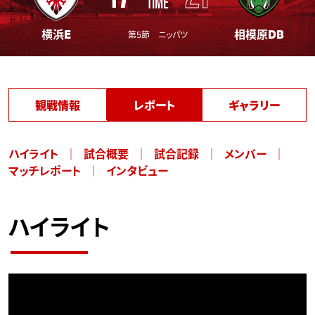
TIME
横浜E
相模原DB
第5節 ニッパツ
観戦情報
レポート
ギャラリー
ハイライト
試合概要
試合記録
メンバー
マッチレポート
インタビュー
ハイライト