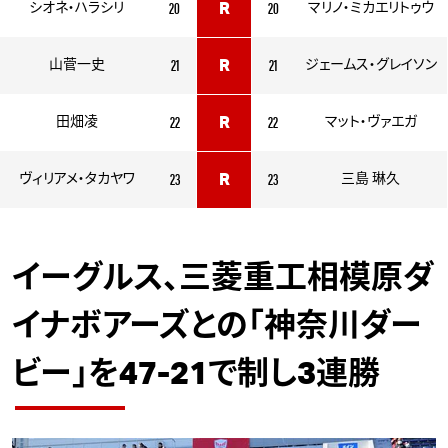
20
20
シオネ・ハラシリ
R
マリノ・ミカエリトゥウ
21
21
山菅一史
R
ジェームス・グレイソン
22
22
田畑凌
R
マット・ヴァエガ
23
23
ヴィリアメ・タカヤワ
R
三島 琳久
イーグルス、三菱重工相模原ダ
イナボアーズとの「神奈川ダー
ビー」を47-21で制し3連勝