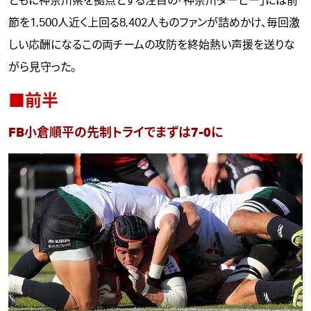
ともに神奈川県を拠点とする注目の「神奈川ダービー」には前
節を1,500人近く上回る8,402人ものファンが詰めかけ、毎回激
しい応酬になるこの両チームの攻防を終始熱い声援を送りな
がら見守った。
■前半
FB小倉順平の先制トライでまずは7-0に