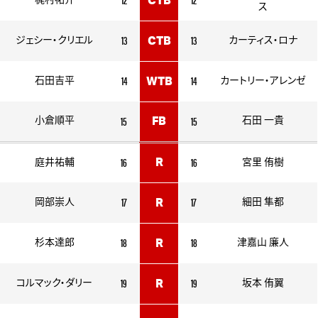
梶村祐介
CTB
ス
13
13
ジェシー・クリエル
CTB
カーティス・ロナ
14
14
石田吉平
WTB
カートリー・アレンゼ
15
15
小倉順平
FB
石田 一貴
16
16
R
庭井祐輔
宮里 侑樹
17
17
岡部崇人
R
細田 隼都
18
18
杉本達郎
R
津嘉山 廉人
19
19
コルマック・ダリー
R
坂本 侑翼