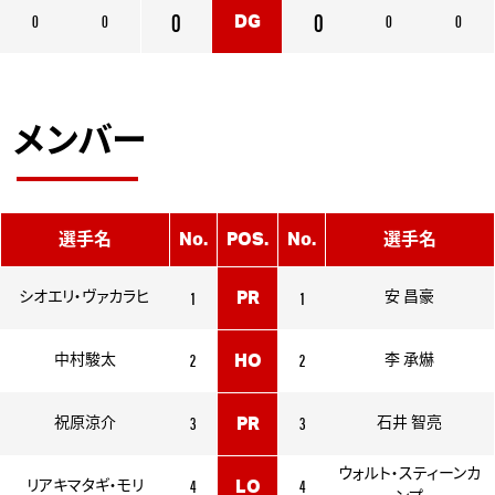
0
0
0
0
0
0
DG
メンバー
選手名
No.
POS.
No.
選手名
1
1
シオエリ・ヴァカラヒ
PR
安 昌豪
2
2
中村駿太
HO
李 承爀
3
3
祝原涼介
PR
石井 智亮
ウォルト・スティーンカ
4
4
リアキマタギ・モリ
LO