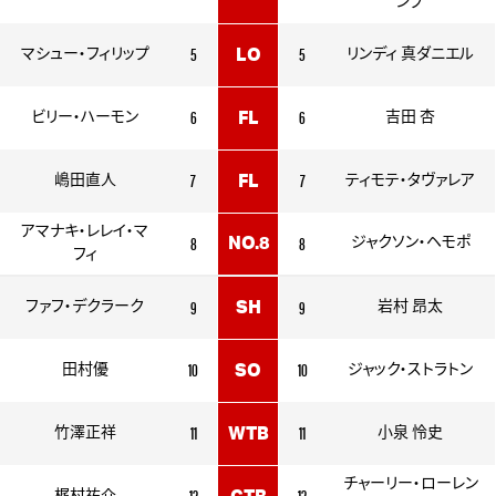
ンプ
5
5
マシュー・フィリップ
LO
リンディ 真ダニエル
6
6
ビリー・ハーモン
FL
吉田 杏
7
7
嶋田直人
FL
ティモテ・タヴァレア
アマナキ・レレイ・マ
8
8
NO.8
ジャクソン・ヘモポ
フィ
9
9
ファフ・デクラーク
SH
岩村 昂太
10
10
田村優
SO
ジャック・ストラトン
11
11
竹澤正祥
WTB
小泉 怜史
チャーリー・ローレン
12
12