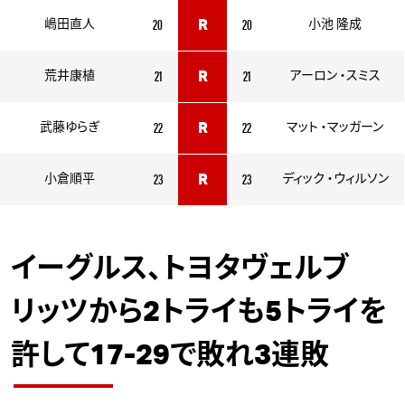
20
20
嶋田直人
R
小池 隆成
21
21
荒井康植
R
アーロン ・スミス
22
22
武藤ゆらぎ
R
マット ・マッガーン
23
23
小倉順平
R
ディック ・ウィルソン
イーグルス、トヨタヴェルブ
リッツから2トライも5トライを
許して17-29で敗れ3連敗