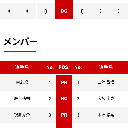
0
0
0
0
0
0
DG
メンバー
選手名
No.
POS.
No.
選手名
1
1
南友紀
PR
三浦 昌悟
2
2
庭井祐輔
HO
彦坂 圭克
3
3
祝原涼介
PR
木津 悠輔