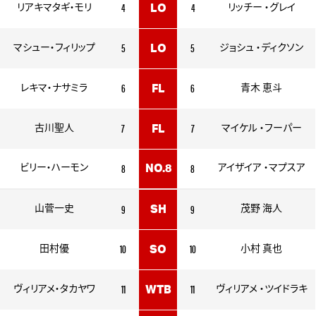
4
4
リアキマタギ・モリ
LO
リッチー ・グレイ
5
5
マシュー・フィリップ
LO
ジョシュ ・ディクソン
6
6
レキマ・ナサミラ
FL
青木 恵斗
7
7
古川聖人
FL
マイケル ・フーパー
8
8
ビリー・ハーモン
NO.8
アイザイア ・マプスア
9
9
山菅一史
SH
茂野 海人
10
10
田村優
SO
小村 真也
11
11
ヴィリアメ・タカヤワ
WTB
ヴィリアメ ・ツイドラキ