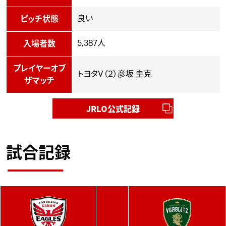
良い
ピッチ状態
5,387人
入場者数
プレイヤーオブ
トヨタV（２）彦坂 圭克
ザマッチ
JRLO公式記録
試合記録