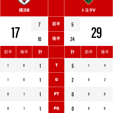
横浜E
トヨタV
17
7
5
29
前半
10
24
後半
前半
後半
計
計
前半
後半
1
5
1
0
1
4
T
1
2
1
0
0
2
G
1
0
0
1
0
0
PT
1
0
0
1
0
0
PG