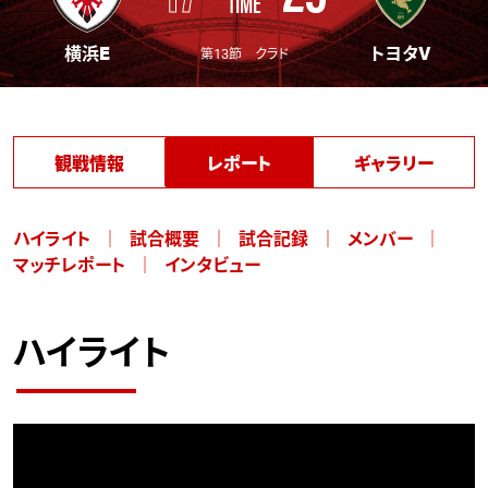
TIME
横浜E
トヨタV
第13節 クラド
観戦情報
レポート
ギャラリー
ハイライト
試合概要
試合記録
メンバー
マッチレポート
インタビュー
ハイライト