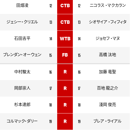
12
12
田畑凌
CTB
ニコラス ・マクカラン
13
13
ジェシー・クリエル
CTB
シオサイア ・フィフィタ
14
14
石田吉平
WTB
ジョセフ ・マヌ
15
15
ブレンダン・オーウェン
FB
高橋 汰地
16
16
R
中村駿太
加藤 竜聖
17
17
岡部崇人
R
百地 龍之介
18
18
杉本達郎
R
淺岡 俊亮
19
19
コルマック・ダリー
R
ブレア ・ライアル