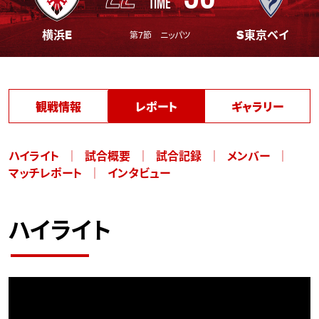
TIME
横浜E
S東京ベイ
第7節 ニッパツ
観戦情報
レポート
ギャラリー
ハイライト
試合概要
試合記録
メンバー
マッチレポート
インタビュー
ハイライト