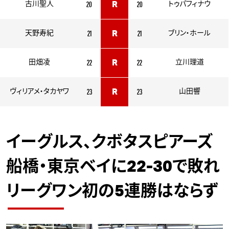
20
20
古川聖人
R
トゥパフィナウ
21
21
天野寿紀
R
ブリン・ホール
22
22
田畑凌
R
立川理道
23
23
ヴィリアメ・タカヤワ
R
山田響
イーグルス、クボタスピアーズ
船橋・東京ベイに22-30で敗れ
リーグワン初の5連勝はならず