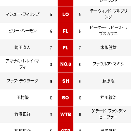
ジーランド
デーヴィッド・ブルブリ
5
5
マシュー・フィリップ
LO
ング
ピーター・ラピース・ラ
6
6
ビリー・ハーモン
FL
ブスカフニ
7
7
嶋田直人
FL
末永健雄
アマナキ・レレイ・マ
8
8
NO.8
ファウルア・マキシ
フィ
9
9
ファフ・デクラーク
SH
藤原忍
10
10
田村優
SO
押川敦治
ゲラード・ファンデン
11
11
竹澤正祥
WTB
ヒーファー
12
12