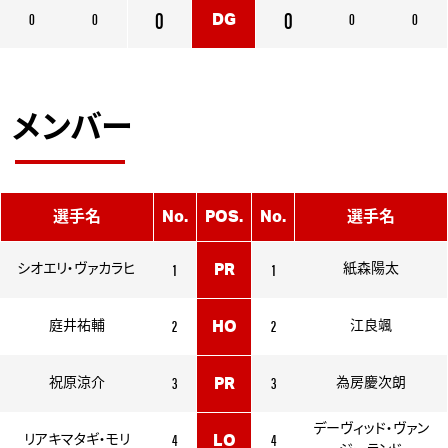
0
0
0
0
0
0
DG
メンバー
選手名
No.
POS.
No.
選手名
1
1
シオエリ・ヴァカラヒ
PR
紙森陽太
2
2
庭井祐輔
HO
江良颯
3
3
祝原涼介
PR
為房慶次朗
デーヴィッド・ヴァン
4
4
リアキマタギ・モリ
LO