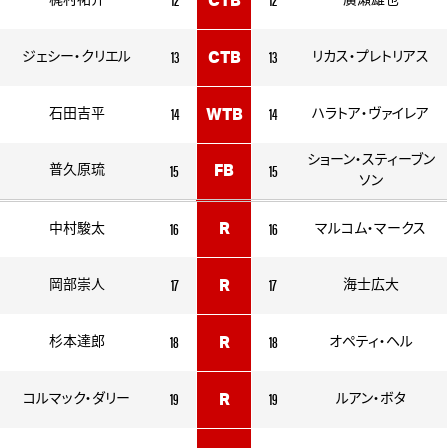
梶村祐介
CTB
廣瀬雄也
13
13
ジェシー・クリエル
CTB
リカス・プレトリアス
14
14
石田吉平
WTB
ハラトア・ヴァイレア
ショーン・スティーブン
15
15
普久原琉
FB
ソン
16
16
R
中村駿太
マルコム・マークス
17
17
岡部崇人
R
海士広大
18
18
杉本達郎
R
オペティ・ヘル
19
19
コルマック・ダリー
R
ルアン・ボタ