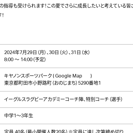
の指導も受けられます！この夏でさらに成長したいと考えている皆
す！
2024年7月29日（月）、30日（火）、31日（水）
8:00 ～ 14:00（予定）
キヤノンスポーツパーク
(
Google Map
)
東京都町田市小野路町（おのじまち）5290番地1
イーグルスラグビーアカデミーコーチ陣、特別コーチ（選手）
中学1～3年生
定員 40名（最小開催人数20名）※定員に達し次第締め切り