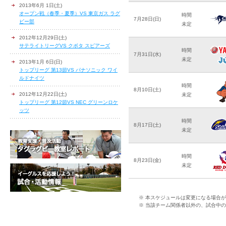
2013年6月 1日(土)
オープン戦（春季・夏季）VS 東京ガス ラグ
時間
7月28日(日)
ビー部
未定
2012年12月29日(土)
サテライトリーグVS クボタ スピアーズ
時間
7月31日(水)
未定
2013年1月 6日(日)
トップリーグ 第13節VS パナソニック ワイ
ルドナイツ
時間
8月10日(土)
2012年12月22日(土)
未定
トップリーグ 第12節VS NEC グリーンロケ
ッツ
時間
8月17日(土)
未定
時間
8月23日(金)
未定
※ 本スケジュールは変更になる場合
※ 当該チーム関係者以外の、試合中