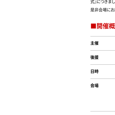
式』
につきま
是非会場にお
■開催概
主催
後援
日時
会場