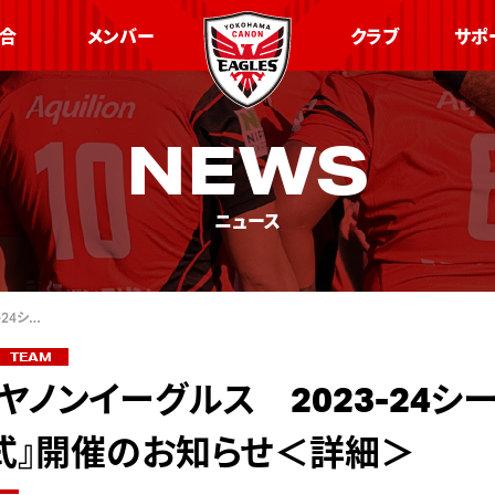
合
メンバー
クラブ
サポ
NEWS
ニュース
24シ…
TEAM
ヤノンイーグルス 2023-24シ
式』開催のお知らせ＜詳細＞