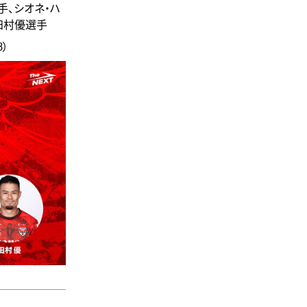
手、シオネ・ハ
田村優選手
）