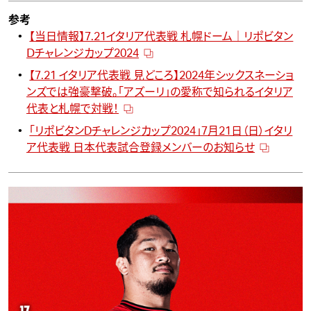
参考
【当日情報】7.21イタリア代表戦 札幌ドーム｜リポビタン
Ⅾチャレンジカップ2024
【7.21 イタリア代表戦 見どころ】2024年シックスネーショ
ンズでは強豪撃破。「アズーリ」の愛称で知られるイタリア
代表と札幌で対戦！
「リポビタンDチャレンジカップ2024」7月21日（日）イタリ
ア代表戦 日本代表試合登録メンバーのお知らせ