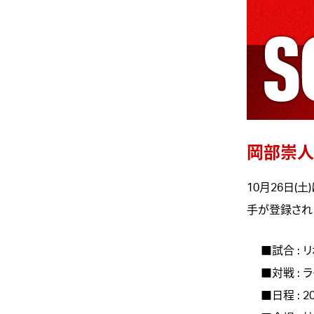
岡部崇人
10月26日(
手が登録され
■試合 : 
■対戦 :
■日程 : 2