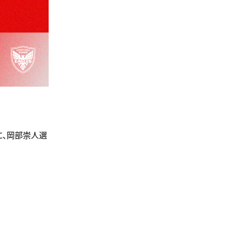
戦に、岡部崇人選