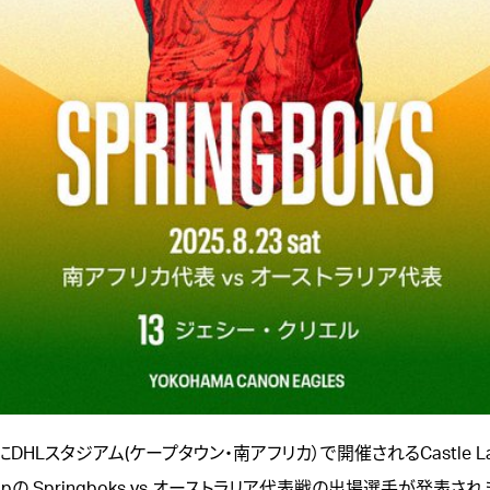
にDHLスタジアム(ケープタウン・南アフリカ）で開催されるCastle Lag
shipの Springboks vs オーストラリア代表戦の出場選手が発表さ