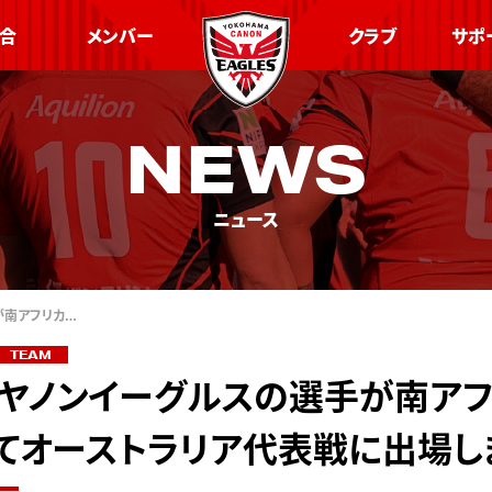
合
メンバー
クラブ
サポ
NEWS
ニュース
が南アフリカ…
TEAM
ヤノンイーグルスの選手が南ア
てオーストラリア代表戦に出場し