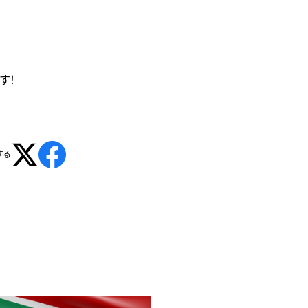
す！
する