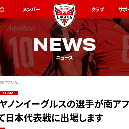
合
メンバー
クラブ
サポ
NEWS
ニュース
が南アフリカ…
TEAM
ヤノンイーグルスの選手が南ア
て日本代表戦に出場します