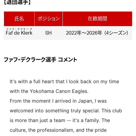
【退団選手】
氏名
ポジション
在籍期間
ファフ・デクラーク
Faf de Klerk
SH
2022年～2026年 （4シーズン）
ファフ・デクラーク選手 コメント
It's with a full heart that I look back on my time
with the Yokohama Canon Eagles.
From the moment I arrived in Japan, I was
welcomed into something truly special. This club
is more than just a team -- it's a family. The
culture, the professionalism, and the pride