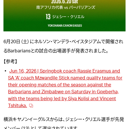
6月20日（土）にネルソン・マンデラ・ベイスタジアムで開催され
るBarbariansとの試合の出場選手が発表されました。
【参考】
Jun 16, 2026 | Springbok coach Rassie Erasmus and
SA 'A' coach Mzwandile Stick named quality teams for
their opening matches of the season against the
Barbarians and Zimbabwe on Saturday in Gqeberha,
with the teams being led by Siya Kolisi and Vincent
Tshituka.
横浜キヤノンイーグルスからは、
ジェシー・クリエル
選手が先発
メンバー（13）として選出されています。