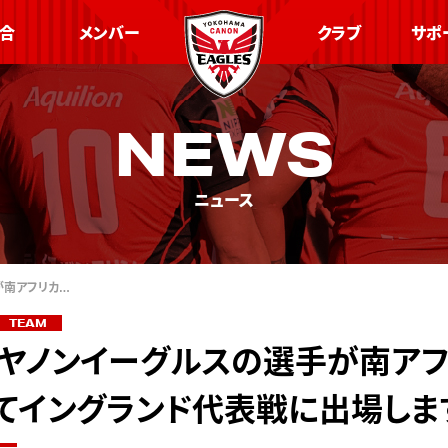
合
メンバー
クラブ
サポ
NEWS
ニュース
が南アフリカ…
TEAM
ヤノンイーグルスの選手が南ア
てイングランド代表戦に出場しま