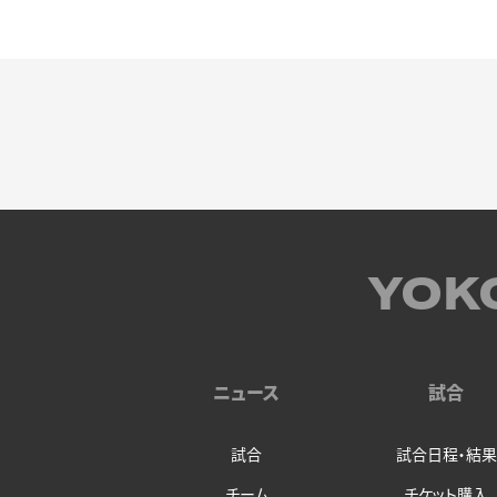
YOK
ニュース
試合
試合
試合日程・結果
チーム
チケット購入