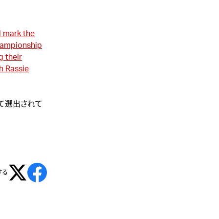
l mark the
Championship
g their
h Rassie
して選出されて
する