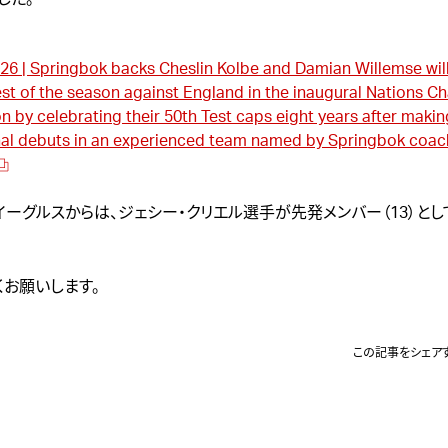
026 | Springbok backs Cheslin Kolbe and Damian Willemse wil
st of the season against England in the inaugural Nations 
n by celebrating their 50th Test caps eight years after makin
nal debuts in an experienced team named by Springbok coac
イーグルスからは、
ジェシー・クリエル
選手が先発メンバー（13）と
くお願いします。
この記事をシェア