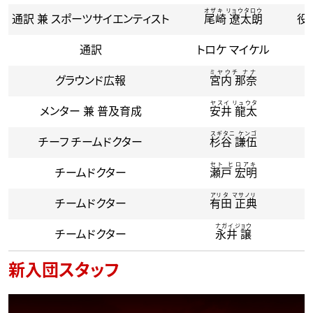
オザキ リョウタロウ
通訳 兼 スポーツサイエンティスト
尾崎 遼太朗
役
通訳
トロケ マイケル
ミヤウチ ナナ
グラウンド広報
宮内 那奈
ヤスイ リュウタ
メンター 兼 普及育成
安井 龍太
スギタニ ケンゴ
チーフ チームドクター
杉谷 謙伍
セト ヒロアキ
チームドクター
瀬戸 宏明
アリタ マサノリ
チームドクター
有田 正典
ナガイ ジョウ
チームドクター
永井 譲
新入団スタッフ