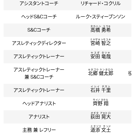
アシスタントコーチ
リチャード・コクリル
ヘッドS&Cコーチ
ルーク・スティーブンソン
タカハシ ユウキ
S&Cコーチ
高橋 勇希
ミヤザキ トモユキ
アスレティックディレクター
宮崎 智之
ヤスダ タツヤ
アスレティックトレーナー
安田 竜哉
アスレティックトレーナー
キタゴウ ケンタロウ
北郷 健太郎
役
兼 S&Cコーチ
イシイ チサト
アスレティックトレーナー
石井 千里
サイノ カケル
ヘッドアナリスト
齊野 翔
オギタ アキヒロ
アナリスト
荻田 晃大
ミチゾエ モンド
主務 兼 レフリー
道添 文土