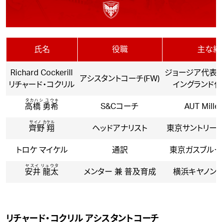
氏名
役職
主な経
Richard Cockerill
ジョージア代表
アシスタントコーチ(FW)
リチャード・コクリル
イングランド
タカハシ ユウキ
高橋 勇希
S&Cコーチ
AUT Mille
サイノ カケル
齊野 翔
ヘッドアナリスト
東京サントリー
トロケ マイケル
通訳
東京ガスブルー
ヤスイ リュウタ
安井 龍太
メンター 兼 普及育成
横浜キヤノン
リチャード・コクリル アシスタントコーチ