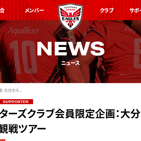
合
メンバー
クラブ
サポ
NEWS
ニュース
画：大分ホス…
SUPPORTER
ターズクラブ会員限定企画：大分
観戦ツアー