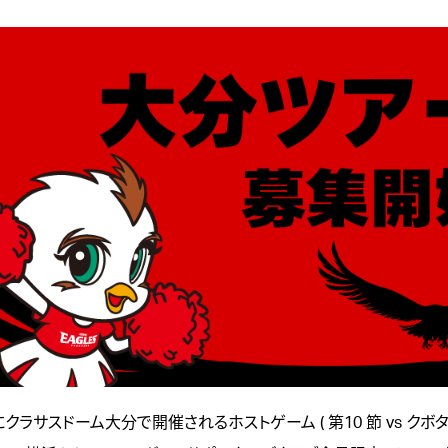
に
クラサスドーム大分
で開催されるホストゲーム ( 第10 節 vs ク