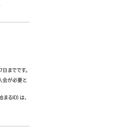
で
7日までです。
ご入会が必要と
始まるID）は、