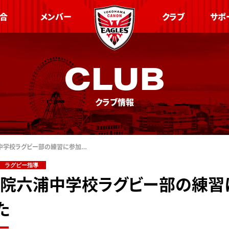
合
メンバー
クラブ
サポ
CLUB
クラブ情報
中学校ラグビー部の練習に参加…
ラグビー指導
院六浦中学校ラグビー部の練習
た