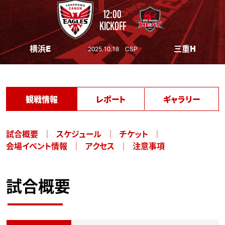
12:00
KICKOFF
横浜E
三重H
2025.10.18 CSP
観戦情報
レポート
ギャラリー
試合概要
スケジュール
チケット
会場イベント情報
アクセス
注意事項
試合概要