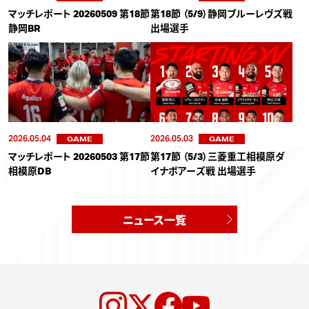
マッチレポート 20260509 第18節
第18節 （5/9）静岡ブルーレヴズ戦
静岡BR
出場選手
2026.05.04
2026.05.03
GAME
GAME
マッチレポート 20260503 第17節
第17節 （5/3）三菱重工相模原ダ
相模原DB
イナボアーズ戦 出場選手
ニュース一覧