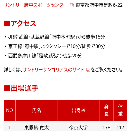
サントリー府中スポーツセンター
東京都府中市是政6-22
■アクセス
JR南武線・武蔵野線「府中本町駅」から徒歩15分
京王線「府中駅」よりタクシーで10分/徒歩で30分
西武多摩川線「是政」駅より徒歩20分
詳しくは、
サントリーサンゴリアスのサイト
をご覧ください。
■出場選手
身
体
NO
氏名
出身校
長
重
1
東恩納 寛太
帝京大学
178
117