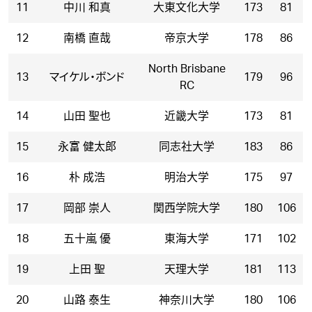
11
中川 和真
大東文化大学
173
81
12
南橋 直哉
帝京大学
178
86
North Brisbane
13
マイケル・ボンド
179
96
RC
14
山田 聖也
近畿大学
173
81
15
永富 健太郎
同志社大学
183
86
16
朴 成浩
明治大学
175
97
17
岡部 崇人
関西学院大学
180
106
18
五十嵐 優
東海大学
171
102
19
上田 聖
天理大学
181
113
20
山路 泰生
神奈川大学
180
106