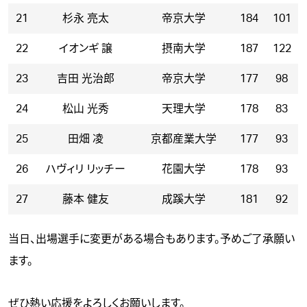
21
杉永 亮太
帝京大学
184
101
22
イオンギ 譲
摂南大学
187
122
23
吉田 光治郎
帝京大学
177
98
24
松山 光秀
天理大学
178
83
25
田畑 凌
京都産業大学
177
93
26
ハヴィリ リッチー
花園大学
178
93
27
藤本 健友
成蹊大学
181
92
当日、出場選手に変更がある場合もあります。予めご了承願い
ます。
ぜひ熱い応援をよろしくお願いします。