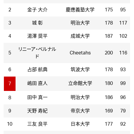
2
金子 大介
慶應義塾大学
175
95
3
城 彰
明治大学
178
117
4
湯澤 奨平
成城大学
187
102
リニーア・ベルナル
5
Cheetahs
200
116
ド
6
占部 航典
筑波大学
178
93
嶋田 直人
立命館大学
180
99
7
田中 真一
明治大学
186
96
8
9
天野 寿紀
帝京大学
169
79
10
三友 良平
日本大学
177
92