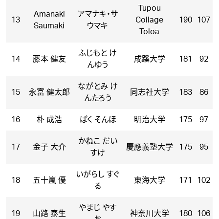
Tupou
Amanaki
アマナキ・サ
13
Collage
190
107
Saumaki
ウマキ
Toloa
ふじもと け
14
藤本 健友
成蹊大学
181
92
んゆう
ながとみ け
15
永富 健太郎
同志社大学
183
86
んたろう
16
朴 成浩
ぱく そんほ
明治大学
175
97
かねこ だい
17
金子 大介
慶應義塾大学
175
95
すけ
いがらし すぐ
18
五十嵐 優
東海大学
171
102
る
やまじ やす
19
山路 泰生
神奈川大学
180
106