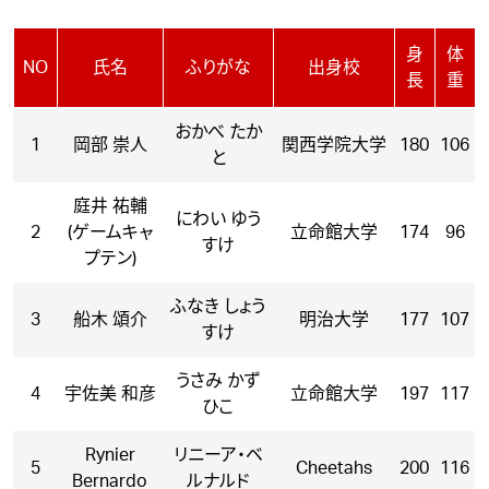
身
体
NO
氏名
ふりがな
出身校
長
重
おかべ たか
1
岡部 崇人
関西学院大学
180
106
と
庭井 祐輔
にわい ゆう
2
(ゲームキャ
立命館大学
174
96
すけ
プテン)
ふなき しょう
3
船木 頌介
明治大学
177
107
すけ
うさみ かず
4
宇佐美 和彦
立命館大学
197
117
ひこ
Rynier
リニーア・ベ
5
Cheetahs
200
116
Bernardo
ルナルド