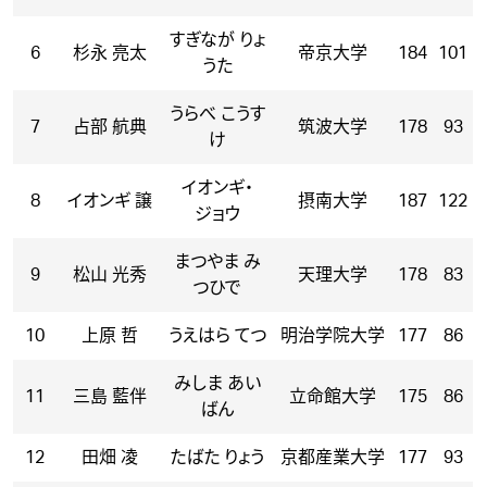
すぎなが りょ
6
杉永 亮太
帝京大学
184
101
うた
うらべ こうす
7
占部 航典
筑波大学
178
93
け
イオンギ・
8
イオンギ 譲
摂南大学
187
122
ジョウ
まつやま み
9
松山 光秀
天理大学
178
83
つひで
10
上原 哲
うえはら てつ
明治学院大学
177
86
みしま あい
11
三島 藍伴
立命館大学
175
86
ばん
12
田畑 凌
たばた りょう
京都産業大学
177
93