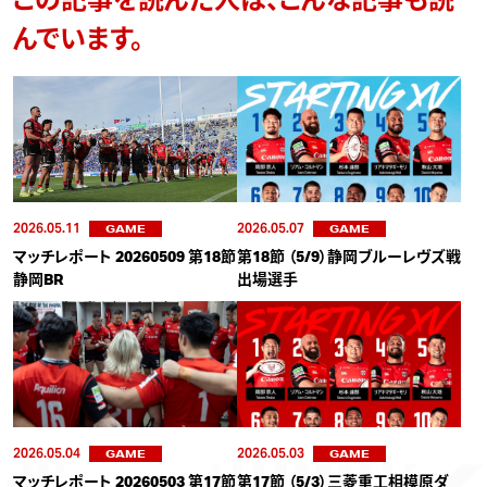
この記事を読んだ人は、こんな記事も読
んでいます。
2026.05.11
2026.05.07
GAME
GAME
マッチレポート 20260509 第18節
第18節 （5/9）静岡ブルーレヴズ戦
静岡BR
出場選手
2026.05.04
2026.05.03
GAME
GAME
マッチレポート 20260503 第17節
第17節 （5/3）三菱重工相模原ダ