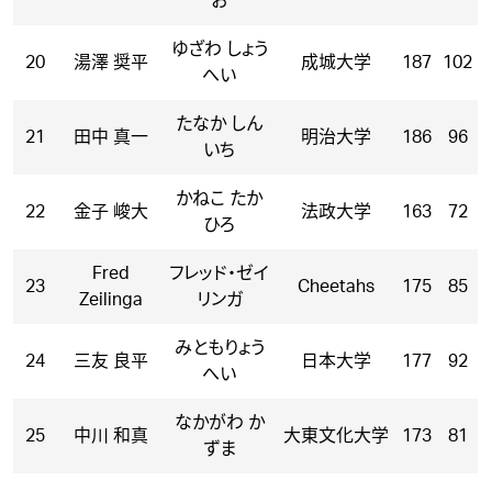
お
ゆざわ しょう
20
湯澤 奨平
成城大学
187
102
へい
たなか しん
21
田中 真一
明治大学
186
96
いち
かねこ たか
22
金子 峻大
法政大学
163
72
ひろ
Fred
フレッド・ゼイ
23
Cheetahs
175
85
Zeilinga
リンガ
みともりょう
24
三友 良平
日本大学
177
92
へい
なかがわ か
25
中川 和真
大東文化大学
173
81
ずま