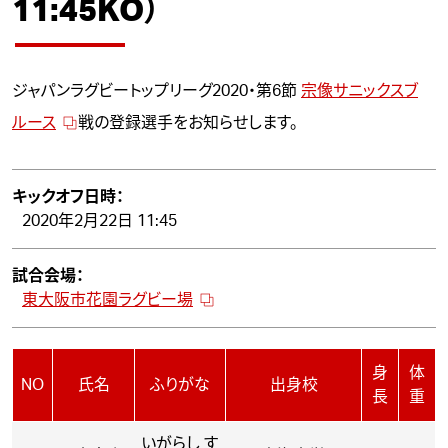
11:45KO）
ジャパンラグビートップリーグ2020・第6節
宗像サニックスブ
ルース
戦の登録選手をお知らせします。
キックオフ日時：
2020年2月22日 11:45
試合会場：
東大阪市花園ラグビー場
身
体
NO
氏名
ふりがな
出身校
長
重
いがらし す