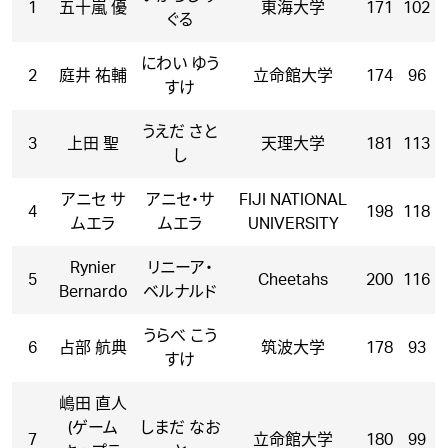
1
五十嵐 優
東海大学
171
102
ぐる
にわい ゆう
2
庭井 祐輔
立命館大学
174
96
すけ
うえだ さと
3
上田 聖
天理大学
181
113
し
アニセ サ
アニセ・サ
FIJI NATIONAL
4
198
118
ムエラ
ムエラ
UNIVERSITY
Rynier
リニーア・
5
Cheetahs
200
116
Bernardo
ベルナルド
うらべ こう
6
占部 航典
筑波大学
178
93
すけ
嶋田 直人
(ゲーム
しまだ なお
7
立命館大学
180
99