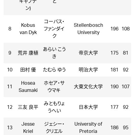
キャプテ
と
ン)
コーバス・
Kobus
Stellenbosch
8
ファンダイ
196
108
van Dyk
University
ク
あらい こう
9
荒井 康植
帝京大学
175
81
き
10
田村 優
たむら ゆう
明治大学
181
92
Hosea
ホセア・サ
11
大東文化大学
190
107
Saumaki
ウマキ
みともりょ
12
三友 良平
日本大学
177
92
うへい
Jesse
ジェシー・
University of
13
186
95
Kriel
クリエル
Pretoria