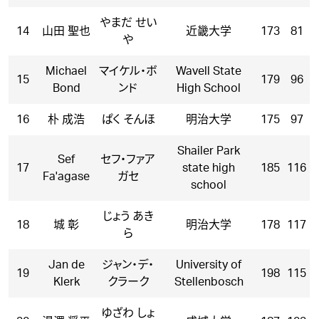
やまだ せい
14
山田 聖也
近畿大学
173
81
や
Michael
マイケル・ボ
Wavell State
15
179
96
Bond
ンド
High School
16
朴 成浩
ぱく そんほ
明治大学
175
97
Shailer Park
Sef
セフ・ファア
17
state high
185
116
Fa'agase
ガセ
school
じょう あき
18
城 彰
明治大学
178
117
ら
Jan de
ジャン・デ・
University of
19
198
115
Klerk
クラーク
Stellenbosch
ゆざわ しょ