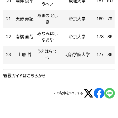
20
湯澤 奨平
成城大学
187
102
うへい
あまの とし
21
天野 寿紀
帝京大学
169
79
き
みなみはし
22
南橋 直哉
帝京大学
178
86
なおや
うえはら て
23
上原 哲
明治学院大学
177
86
つ
観戦ガイドはこちら
から
この記事をシェアする