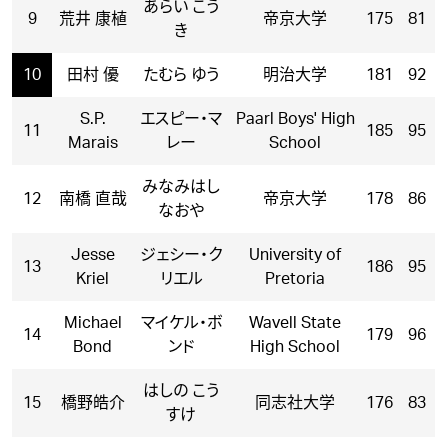
あらい こう
9
荒井 康植
帝京大学
175
81
き
10
田村 優
たむら ゆう
明治大学
181
92
S.P.
エスピー・マ
Paarl Boys' High
11
185
95
Marais
レー
School
みなみはし
12
南橋 直哉
帝京大学
178
86
なおや
Jesse
ジェシー・ク
University of
13
186
95
Kriel
リエル
Pretoria
Michael
マイケル・ボ
Wavell State
14
179
96
Bond
ンド
High School
はしの こう
15
橋野皓介
同志社大学
176
83
すけ