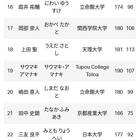
にわい ゆう
16
庭井 祐輔
立命館大学
174
96
すけ
おかべ たか
17
岡部 崇人
関西学院大学
180
106
と
うえだ さと
18
上田 聖
天理大学
181
113
し
サウマキ
サウマキ・ア
Tupou College
19
190
107
アマナキ
マナキ
Toloa
しまだ なお
20
嶋田 直人
立命館大学
180
99
と
たなか ふみ
21
田中 史朗
京都産業大学
166
75
あき
みとも りょう
22
三友 良平
日本大学
177
92
へい