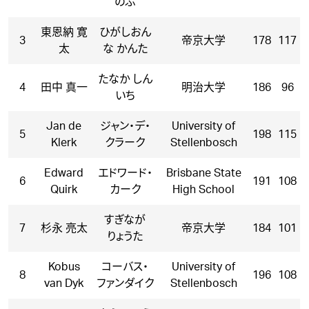
のぶ
東恩納 寛
ひがしおん
3
帝京大学
178
117
太
な かんた
たなか しん
4
田中 真一
明治大学
186
96
いち
Jan de
ジャン・デ・
University of
5
198
115
Klerk
クラーク
Stellenbosch
Edward
エドワード・
Brisbane State
6
191
108
Quirk
カーク
High School
すぎなが
7
杉永 亮太
帝京大学
184
101
りょうた
Kobus
コーバス・
University of
8
196
108
van Dyk
ファンダイク
Stellenbosch