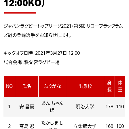
12:00KO）
ジャパンラグビートップリーグ2021・第5節
リコーブラックラム
ズ
戦の登録選手をお知らせします。
キックオフ日時：2021年3月27日 12:00
試合会場：
秩父宮ラグビー場
身
体
NO
氏名
ふりがな
出身校
長
重
あん ちゃん
1
安 昌豪
明治大学
178
110
ほ
たかしま し
2
髙島 忍
立命館大学
168
100