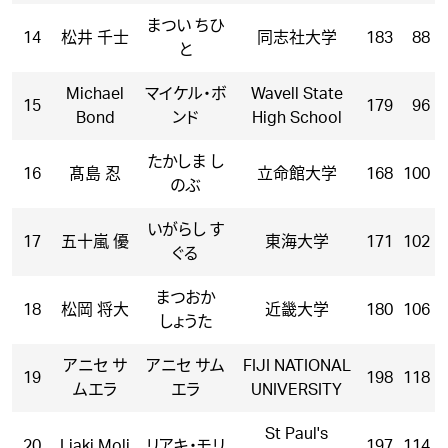
まつい ちひ
14
松井 千士
同志社大学
183
88
と
Michael
マイケル・ボ
Wavell State
15
179
96
Bond
ンド
High School
たかしま し
16
髙島 忍
立命館大学
168
100
のぶ
いがらし す
17
五十嵐 優
東海大学
171
102
ぐる
まつおか
18
松岡 将大
近畿大学
180
106
しょうた
アニセ サ
アニセ サム
FIJI NATIONAL
19
198
118
ムエラ
エラ
UNIVERSITY
St Paul's
20
Liaki Moli
リアキ・モリ
197
114