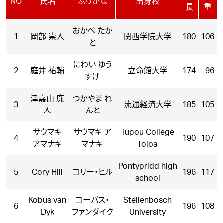
NO
氏名
ふりがな
出身校
長
重
おかべ たか
1
岡部 崇人
関西学院大学
180
106
と
にわい ゆう
2
庭井 祐輔
立命館大学
174
96
すけ
津嘉山 廉
つかやま れ
3
流通経済大学
185
105
人
んと
サウマキ
サウマキ ア
Tupou College
4
190
107
アマナキ
マナキ
Toloa
Pontypridd high
5
Cory Hill
コリー・ヒル
196
117
school
Kobus van
コーバス・
Stellenbosch
6
196
108
Dyk
ファンダイク
University