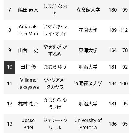
しまだ なお
7
嶋田 直人
立命館大学
180
99
と
Amanaki
アマナキ・レ
8
花園大学
189
112
lelei Mafi
レイ・マフィ
やますが か
9
山菅 一史
東海大学
164
78
ずふみ
10
田村 優
たむら ゆう
明治大学
181
92
Viliame
ヴィリアメ・
11
流通経済大学
184
100
Takayawa
タカヤワ
かじむら ゆ
12
梶村 祐介
明治大学
181
95
うすけ
Jesse
ジェシー・ク
University of
13
186
95
Kriel
リエル
Pretoria