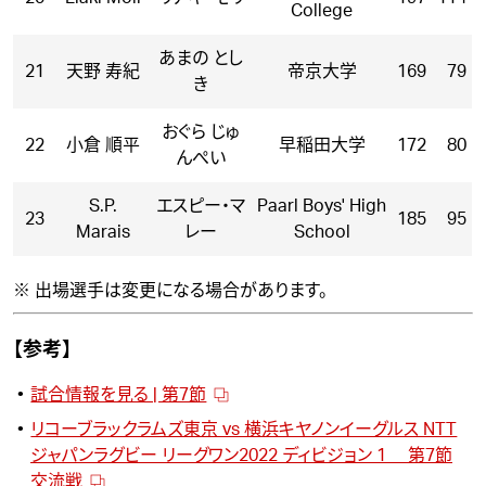
College
あまの とし
21
天野 寿紀
帝京大学
169
79
き
おぐら じゅ
22
小倉 順平
早稲田大学
172
80
んぺい
S.P.
エスピー・マ
Paarl Boys' High
23
185
95
Marais
レー
School
※ 出場選手は変更になる場合があります。
【参考】
試合情報を見る | 第7節
リコーブラックラムズ東京 vs 横浜キヤノンイーグルス NTT
ジャパンラグビー リーグワン2022 ディビジョン 1 第7節
交流戦