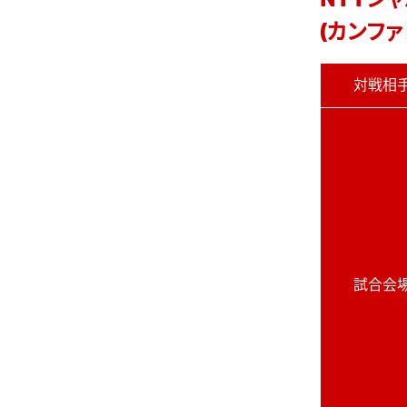
NTTジャ
(カンファ
対戦相
試合会