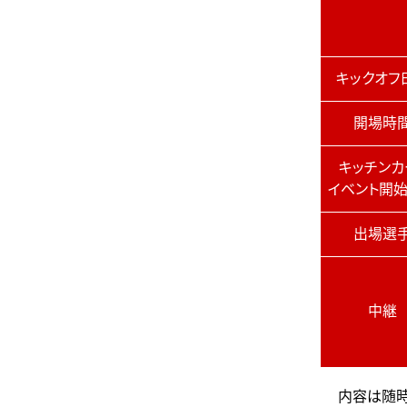
キックオフ
開場時
キッチンカ
イベント開
出場選
中継
内容は随時