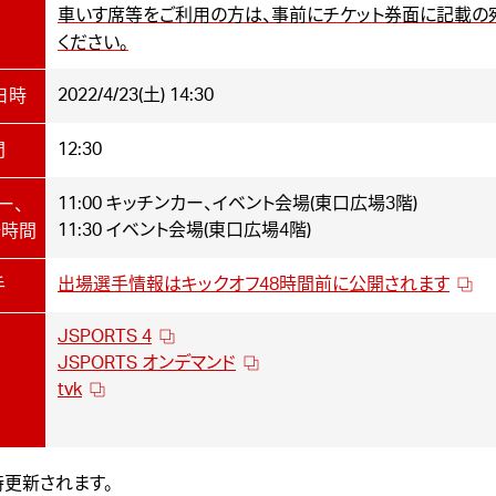
車いす席等をご利用の方は、事前にチケット券面に記載の
ください。
2022/4/23(土) 14:30
日時
12:30
間
11:00 キッチンカー、イベント会場(東口広場3階)
ー、
11:30 イベント会場(東口広場4階)
始時間
出場選手情報はキックオフ48時間前に公開されます
手
JSPORTS 4
JSPORTS オンデマンド
tvk
更新されます。