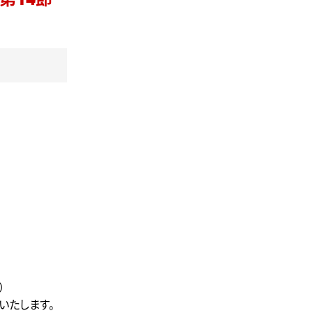
 第14節
）
いたします。