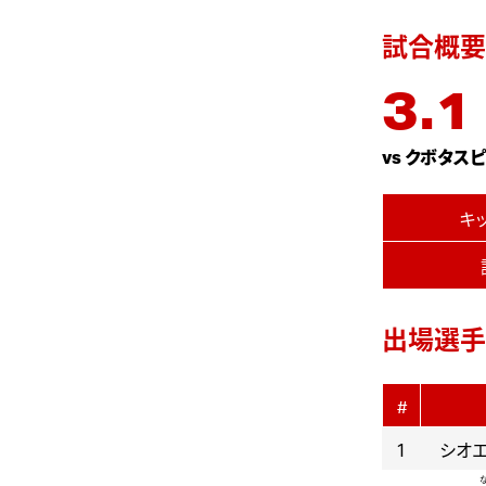
試合概要
3.1
vs
クボタスピ
キ
出場選手
#
1
シオエ