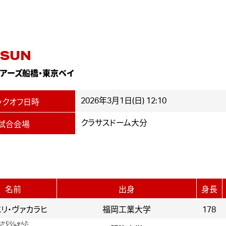
SUN
アーズ船橋・東京ベイ
2026年3月1日(日) 12:10
ックオフ日時
クラサスドーム大分
試合会場
名前
出身
身長
リ・ヴァカラヒ
福岡工業大学
178
なかむらしゅんた