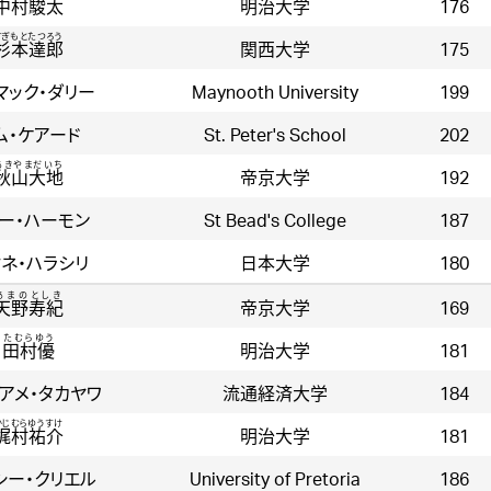
中村駿太
明治大学
176
すぎもとたつろう
杉本達郎
関西大学
175
マック・ダリー
Maynooth University
199
ム・ケアード
St. Peter's School
202
あきやまだいち
秋山大地
帝京大学
192
ー・ハーモン
St Bead's College
187
ネ・ハラシリ
日本大学
180
あまのとしき
天野寿紀
帝京大学
169
たむらゆう
田村優
明治大学
181
アメ・タカヤワ
流通経済大学
184
かじむらゆうすけ
梶村祐介
明治大学
181
シー・クリエル
University of Pretoria
186