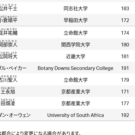
まついちひと
松井千士
同志社大学
183
おぐらじゅんぺい
小倉順平
早稲田大学
172
にわいゆうすけ
庭井祐輔
立命館大学
174
おかべたかと
岡部崇人
関西学院大学
180
まつおかしょうた
松岡将大
近畿大学
181
ダル・ベイカー
Botany Downs Secondary College
191
ふるかわまさと
古川聖人
立命館大学
179
どえいあさひ
土永旭
京都産業大学
171
たばたりょう
田畑凌
京都産業大学
177
ダン・オーウェン
University of South Africa
192
は都合により変更になる場合があります。