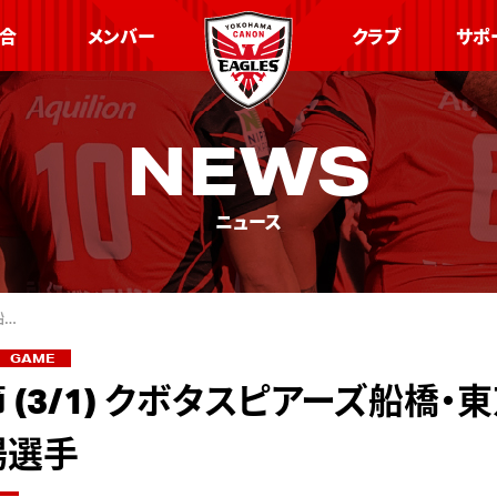
合
メンバー
クラブ
サポ
NEWS
ニュース
船…
GAME
節 (3/1) クボタスピアーズ船橋・
場選手