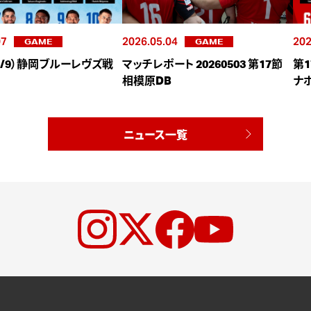
07
2026.05.04
202
GAME
GAME
（5/9）静岡ブルーレヴズ戦
マッチレポート 20260503 第17節
第1
相模原DB
ナ
ニュース一覧