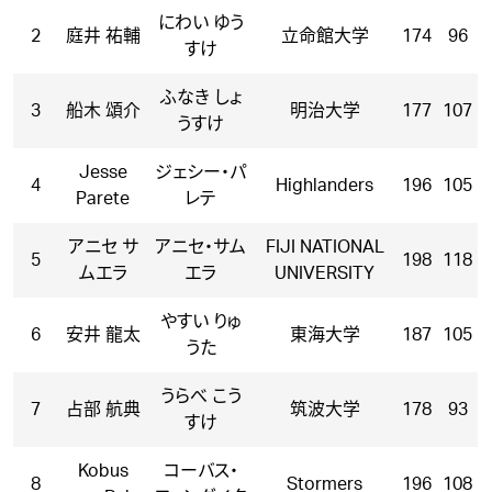
にわい ゆう
2
庭井 祐輔
立命館大学
174
96
すけ
ふなき しょ
3
船木 頌介
明治大学
177
107
うすけ
Jesse
ジェシー・パ
4
Highlanders
196
105
Parete
レテ
アニセ サ
アニセ・サム
FIJI NATIONAL
5
198
118
ムエラ
エラ
UNIVERSITY
やすい りゅ
6
安井 龍太
東海大学
187
105
うた
うらべ こう
7
占部 航典
筑波大学
178
93
すけ
Kobus
コーバス・
8
Stormers
196
108