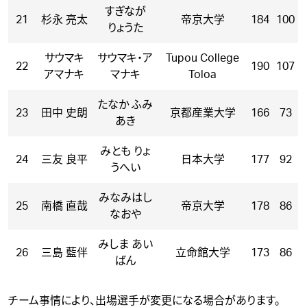
すぎなが
21
杉永 亮太
帝京大学
184
100
りょうた
サウマキ
サウマキ・ア
Tupou College
22
190
107
アマナキ
マナキ
Toloa
たなか ふみ
23
田中 史朗
京都産業大学
166
73
あき
みとも りょ
24
三友 良平
日本大学
177
92
うへい
みなみはし
25
南橋 直哉
帝京大学
178
86
なおや
みしま あい
26
三島 藍伴
立命館大学
173
86
ばん
チーム事情により、出場選手が変更になる場合があります。