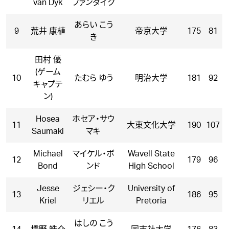
van Dyk
ファンダイク
あらい こう
9
荒井 康植
帝京大学
175
81
き
田村 優
(ゲーム
10
たむら ゆう
明治大学
181
92
キャプテ
ン)
Hosea
ホセア・サウ
11
大東文化大学
190
107
Saumaki
マキ
Michael
マイケル・ボ
Wavell State
12
179
96
Bond
ンド
High School
Jesse
ジェシー・ク
University of
13
186
95
Kriel
リエル
Pretoria
はしの こう