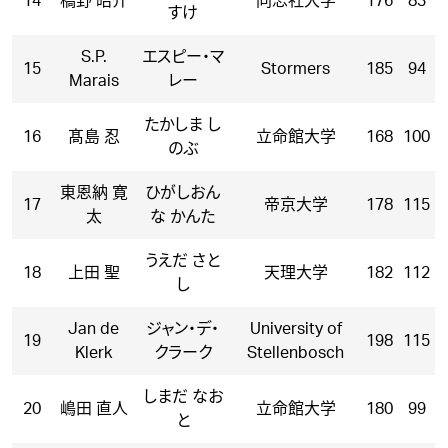
14
橋野 皓介
同志社大学
176
83
すけ
S.P.
エスピー・マ
15
Stormers
185
94
Marais
レー
たかしま し
16
髙島 忍
立命館大学
168
100
のぶ
東恩納 寛
ひがしおん
17
帝京大学
178
115
太
な かんた
うえだ さと
18
上田 聖
天理大学
182
112
し
Jan de
ジャン・デ・
University of
19
198
115
Klerk
クラーク
Stellenbosch
しまだ なお
20
嶋田 直人
立命館大学
180
99
と