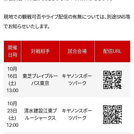
現地での観戦可否やライブ配信の有無については、別途SNS等
でお知らせいたします。
開催
対戦相手
試合会場
配信URL
日時
10月
16日
東芝ブレイブルー
キヤノンスポー
(土)
パス東京
ツパーク
13:00
10月
23日
清水建設江東ブ
キヤノンスポー
(土)
ルーシャークス
ツパーク
12:00